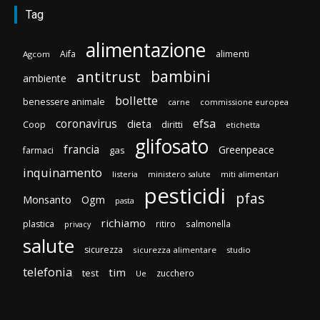
Tag
alimentazione
Aifa
alimenti
Agcom
bambini
antitrust
ambiente
bollette
benessere animale
carne
commissione europea
efsa
coronavirus
dieta
diritti
Coop
etichetta
glifosato
francia
Greenpeace
gas
farmaci
inquinamento
listeria
ministero salute
miti alimentari
pesticidi
pfas
Monsanto
Ogm
pasta
richiamo
plastica
ritiro
salmonella
privacy
salute
sicurezza
sicurezza alimentare
studio
telefonia
tim
test
zucchero
Ue