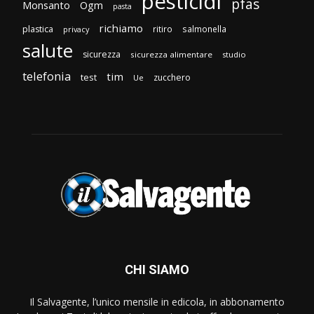
pesticidi
pfas
Monsanto
Ogm
pasta
richiamo
plastica
ritiro
salmonella
privacy
salute
sicurezza
sicurezza alimentare
studio
telefonia
tim
test
zucchero
Ue
CHI SIAMO
Il Salvagente, l’unico mensile in edicola, in abbonamento