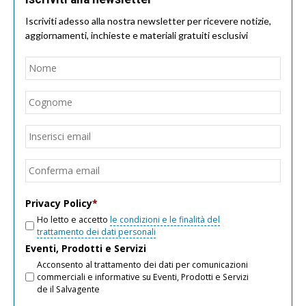
Iscriviti adesso alla nostra newsletter per ricevere notizie,
aggiornamenti, inchieste e materiali gratuiti esclusivi
Nome
*
Nom
Cogn
Email
*
Inseri
email
Conf
email
Privacy Policy
*
Ho letto e accetto
le condizioni e le finalità del
trattamento dei dati personali
Eventi, Prodotti e Servizi
Acconsento al trattamento dei dati per comunicazioni
commerciali e informative su Eventi, Prodotti e Servizi
de il Salvagente