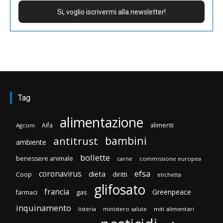
Tag
alimentazione
Aifa
alimenti
Agcom
bambini
antitrust
ambiente
bollette
benessere animale
carne
commissione europea
efsa
coronavirus
dieta
Coop
diritti
etichetta
glifosato
francia
Greenpeace
gas
farmaci
inquinamento
listeria
ministero salute
miti alimentari