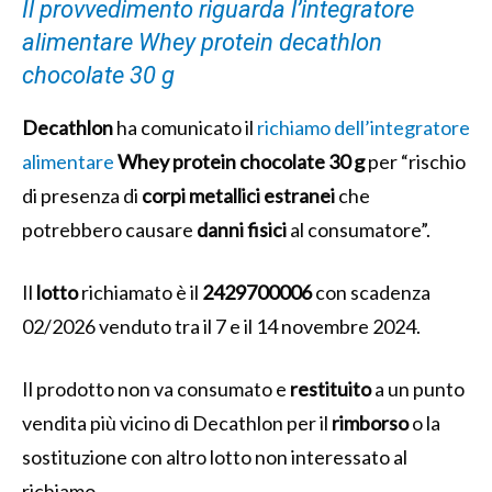
Il provvedimento riguarda l’integratore
alimentare Whey protein decathlon
chocolate 30 g
Decathlon
ha comunicato il
richiamo dell’integratore
alimentare
Whey protein chocolate 30 g
per “rischio
di presenza di
corpi metallici estranei
che
potrebbero causare
danni
fisici
al consumatore”.
Il
lotto
richiamato è il
2429700006
con scadenza
02/2026 venduto tra il 7 e il 14 novembre 2024.
Il prodotto non va consumato e
restituito
a un punto
vendita più vicino di Decathlon per il
rimborso
o la
sostituzione con altro lotto non interessato al
richiamo.