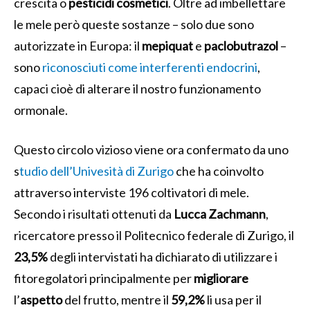
crescita o
pesticidi
cosmetici
. Oltre ad imbellettare
le mele però queste sostanze – solo due sono
autorizzate in Europa: il
mepiquat
e
paclobutrazol
–
sono
riconosciuti come interferenti endocrini
,
capaci cioè di alterare il nostro funzionamento
ormonale.
Questo circolo vizioso viene ora confermato da uno
s
tudio dell’Univesità di Zurigo
che ha coinvolto
attraverso interviste 196 coltivatori di mele.
Secondo i risultati ottenuti da
Lucca
Zachmann
,
ricercatore presso il Politecnico federale di Zurigo, il
23,5%
degli intervistati ha dichiarato di utilizzare i
fitoregolatori principalmente per
migliorare
l’
aspetto
del frutto, mentre il
59,2%
li usa per il