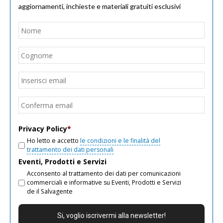
aggiornamenti, inchieste e materiali gratuiti esclusivi
Nome
*
Nom
Cogn
Email
*
Inseri
email
Conf
email
Privacy Policy
*
Ho letto e accetto
le condizioni e le finalità del
trattamento dei dati personali
Eventi, Prodotti e Servizi
Acconsento al trattamento dei dati per comunicazioni
commerciali e informative su Eventi, Prodotti e Servizi
de il Salvagente