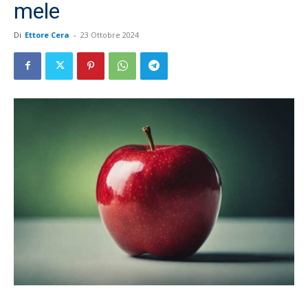
mele
Di
Ettore Cera
-
23 Ottobre 2024