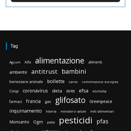
Tag
alimentazione
Aifa
alimenti
Agcom
bambini
antitrust
ambiente
bollette
benessere animale
carne
commissione europea
efsa
coronavirus
dieta
Coop
diritti
etichetta
glifosato
francia
Greenpeace
gas
farmaci
inquinamento
listeria
ministero salute
miti alimentari
pesticidi
pfas
Monsanto
Ogm
pasta