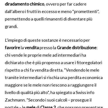
diradamento
chimico
, ovvero per far cadere
dall’albero i frutti in eccesso e meno “promettenti”,
permettendo a quelli rimanenti di diventare più
grandi.
L’impiego di queste sostanze è necessario per
favorire
la
vendita
presso la
Grande
distribuzione
:
chi vende le proprie mele ad intermediari ha
dichiarato che è più propenso a usare i fitoregolatori
rispetto a chi fa vendita diretta. “Vendendo le mele
tramite intermediari si rischia una perdita economica
maggiore se le mele non riescono a raggiungere il
livello di qualità più alto”, ha spiegato a Swiss info
Zachmann. “Secondo i suoi calcoli – prosegue il
portale – le
mele
di
Classe
2
, che possono presentare