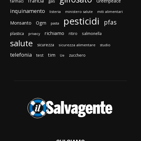
francia
Greenpeace
gas
farmaci
inquinamento
listeria
ministero salute
miti alimentari
pesticidi
pfas
Monsanto
Ogm
pasta
richiamo
plastica
ritiro
salmonella
privacy
salute
sicurezza
sicurezza alimentare
studio
telefonia
tim
test
zucchero
Ue