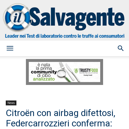
il
Salvagente
News
Citroën con airbag difettosi,
Federcarrozzieri conferma: