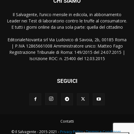
CHI SIAMO
Il Salvagente, l’unico mensile in edicola, in abbonamento
Leader nei Test di laboratorio contro le truffe al consumatore.
E tutti i giorni online da una sola parte: quella del cittadino
EditorialeNovanta srl Via Ludovico di Savoia, 2b, 00185 Roma
| P.IVA 12865661008 Amministratore unico: Matteo Fago
Registrazione Tribunale di Roma: 149/2015 del 24.07.2015 |
Iscrizione ROC: n. 25400 del 12.03.2015
SEGUICI
Contatti
© Il Salvagente - 2015-2021 -
Privacy Policy
-
Termini e Condizioni
-