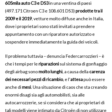
605mila auto C3 e DS3
in una ventina di paesi
(497.171 Citroen C3 e 108.601 DS3)
prodotte tra il
2009 e il 2019
, vetture molto diffuse anche in Italia,
dove i proprietari sono stati invitati a prendere
appuntamento con un riparatore autorizzato e
sospendere immediatamente la guida dei veicoli.
Il problema tuttavia – denuncia Federcarrozzieri – è
che i tempi per le
riparazioni
sul sistema di gonfiaggio
degli airbag sono
molto lunghi
, a causa della
carenza
dei necessari pezzi di ricambio
, e l’
attesa
può essere
anche di
mesi
. Una situazione di caos che sta creando
enormi disagi sia agli automobilisti, sia alle
autocarrozzerie, se si considera che ai proprietari di
tali modelli viene intimato da Citroën di non utilizzare