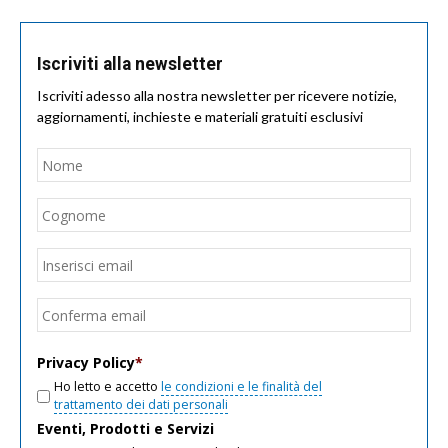
Iscriviti alla newsletter
Iscriviti adesso alla nostra newsletter per ricevere notizie,
aggiornamenti, inchieste e materiali gratuiti esclusivi
Nome
*
Nom
Cogn
Email
*
Inseri
email
Conf
email
Privacy Policy
*
Ho letto e accetto
le condizioni e le finalità del
trattamento dei dati personali
Eventi, Prodotti e Servizi