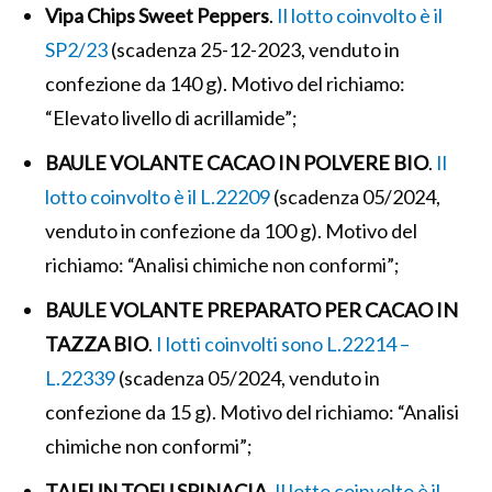
Vipa Chips Sweet Peppers
.
Il lotto coinvolto è il
SP2/23
(scadenza 25-12-2023, venduto in
confezione da 140 g). Motivo del richiamo:
“Elevato livello di acrillamide”;
BAULE VOLANTE CACAO IN POLVERE BIO
.
Il
lotto coinvolto è il L.22209
(scadenza 05/2024,
venduto in confezione da 100 g). Motivo del
richiamo: “Analisi chimiche non conformi”;
BAULE VOLANTE PREPARATO PER CACAO IN
TAZZA BIO
.
I lotti coinvolti sono L.22214 –
L.22339
(scadenza 05/2024, venduto in
confezione da 15 g). Motivo del richiamo: “Analisi
chimiche non conformi”;
TAIFUN TOFU SPINACIA
.
Il lotto coinvolto è il