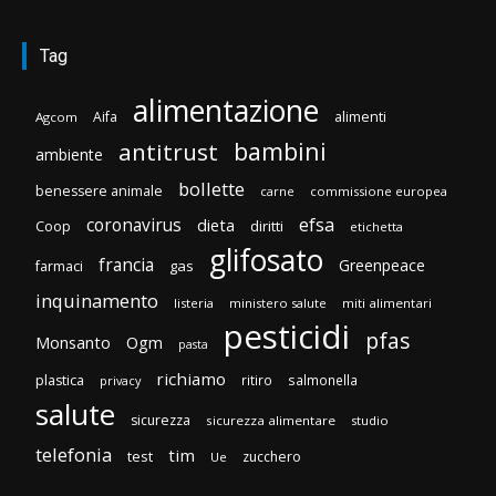
Tag
alimentazione
Aifa
alimenti
Agcom
bambini
antitrust
ambiente
bollette
benessere animale
carne
commissione europea
efsa
coronavirus
dieta
diritti
Coop
etichetta
glifosato
francia
Greenpeace
gas
farmaci
inquinamento
listeria
ministero salute
miti alimentari
pesticidi
pfas
Monsanto
Ogm
pasta
richiamo
plastica
ritiro
salmonella
privacy
salute
sicurezza
sicurezza alimentare
studio
telefonia
tim
test
zucchero
Ue