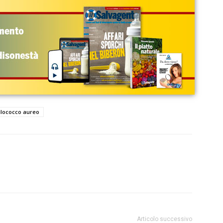
ilococco aureo
Articolo successivo