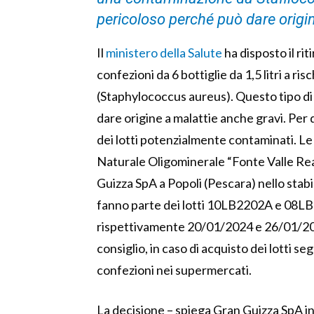
pericoloso perché può dare origi
Il
ministero della Salute
ha disposto il rit
confezioni da 6 bottiglie da 1,5 litri a r
(Staphylococcus aureus). Questo tipo di
dare origine a malattie anche gravi. Per q
dei lotti potenzialmente contaminati. Le
Naturale Oligominerale “Fonte Valle Real
Guizza SpA a Popoli (Pescara) nello stabil
fanno parte dei lotti 10LB2202A e 08LB
rispettivamente 20/01/2024 e 26/01/2024
consiglio, in caso di acquisto dei lotti se
confezioni nei supermercati.
La decisione – spiega Gran Guizza SpA in