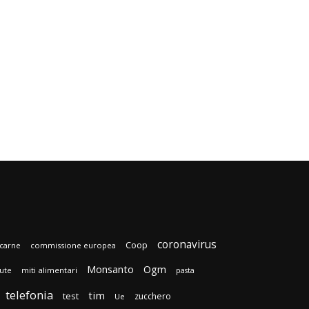
coronavirus
Coop
carne
commissione europea
Monsanto
Ogm
lute
miti alimentari
pasta
telefonia
tim
test
zucchero
Ue