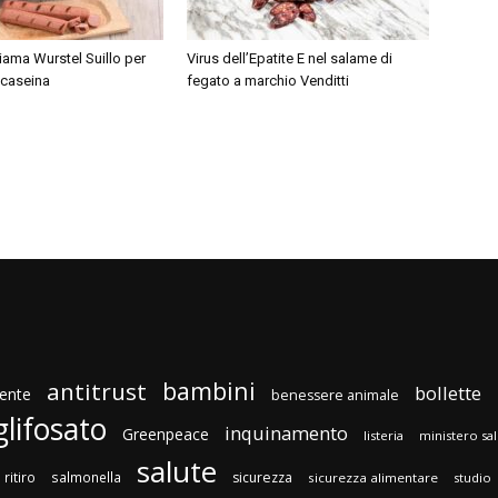
hiama Wurstel Suillo per
Virus dell’Epatite E nel salame di
 caseina
fegato a marchio Venditti
bambini
antitrust
bollette
ente
benessere animale
glifosato
inquinamento
Greenpeace
listeria
ministero sa
salute
ritiro
salmonella
sicurezza
sicurezza alimentare
studio