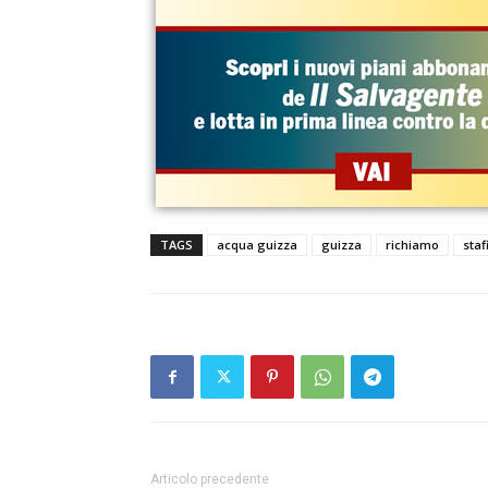
TAGS
acqua guizza
guizza
richiamo
staf
Articolo precedente