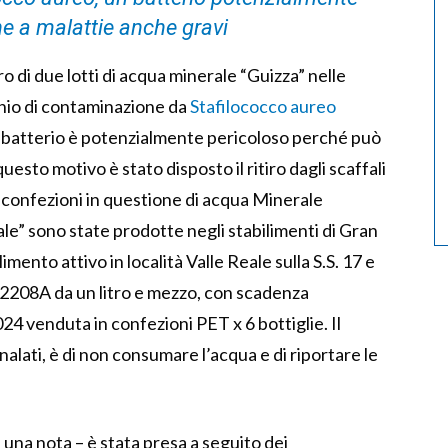
ne a malattie anche gravi
iro di due lotti di acqua minerale “Guizza” nelle
ischio di contaminazione da
Stafilococco aureo
 batterio è potenzialmente pericoloso perché può
uesto motivo è stato disposto il ritiro dagli scaffali
 confezioni in questione di acqua Minerale
e” sono state prodotte negli stabilimenti di Gran
imento attivo in località Valle Reale sulla S.S. 17 e
2208A da un litro e mezzo, con scadenza
 venduta in confezioni PET x 6 bottiglie. Il
gnalati, è di non consumare l’acqua e di riportare le
 una nota – è stata presa a seguito dei