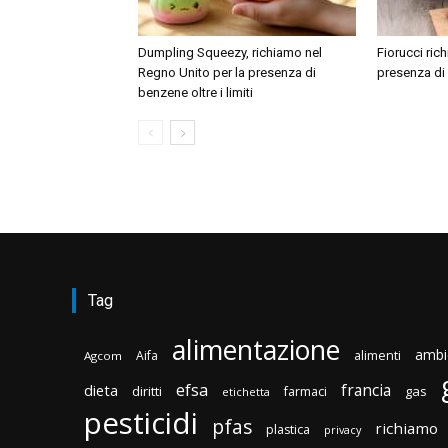
Dumpling Squeezy, richiamo nel
Fiorucci ric
Regno Unito per la presenza di
presenza di
benzene oltre i limiti
Tag
alimentazione
ambi
Aifa
alimenti
Agcom
efsa
francia
dieta
diritti
gas
farmaci
etichetta
pesticidi
pfas
richiamo
plastica
privacy