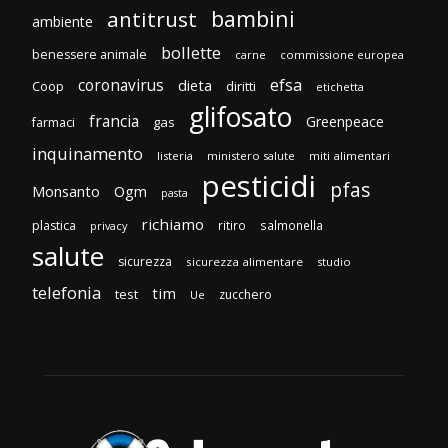
bambini
antitrust
ambiente
bollette
benessere animale
carne
commissione europea
efsa
coronavirus
dieta
Coop
diritti
etichetta
glifosato
francia
Greenpeace
gas
farmaci
inquinamento
listeria
ministero salute
miti alimentari
pesticidi
pfas
Monsanto
Ogm
pasta
richiamo
plastica
ritiro
salmonella
privacy
salute
sicurezza
sicurezza alimentare
studio
telefonia
tim
test
zucchero
Ue