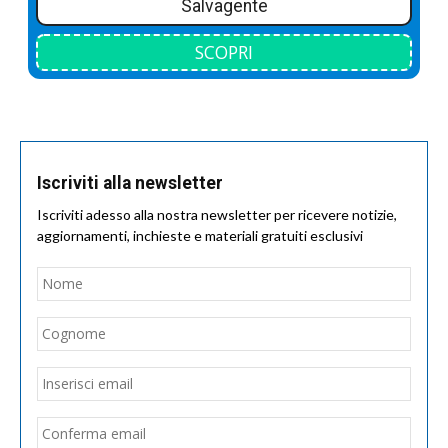
Salvagente
SCOPRI
Iscriviti alla newsletter
Iscriviti adesso alla nostra newsletter per ricevere notizie,
aggiornamenti, inchieste e materiali gratuiti esclusivi
Nome
*
Nom
Cogn
Email
*
Inseri
email
Conf