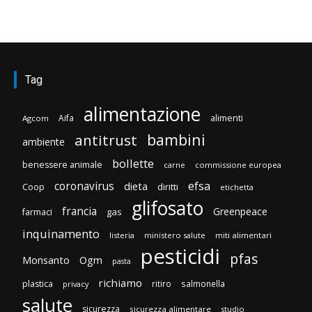
Tag
alimentazione
Aifa
alimenti
Agcom
bambini
antitrust
ambiente
bollette
benessere animale
carne
commissione europea
efsa
coronavirus
dieta
diritti
Coop
etichetta
glifosato
francia
Greenpeace
gas
farmaci
inquinamento
listeria
ministero salute
miti alimentari
pesticidi
pfas
Monsanto
Ogm
pasta
richiamo
plastica
ritiro
salmonella
privacy
salute
sicurezza
sicurezza alimentare
studio