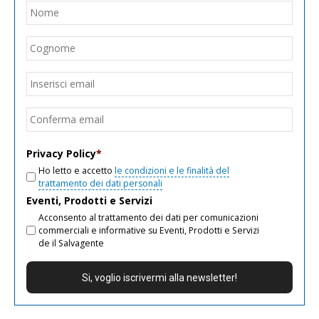
Nome
*
Nom
Cogn
Email
*
Inseri
email
Conf
email
Privacy Policy
*
Ho letto e accetto
le condizioni e le finalità del
trattamento dei dati personali
Eventi, Prodotti e Servizi
Acconsento al trattamento dei dati per comunicazioni
commerciali e informative su Eventi, Prodotti e Servizi
de il Salvagente