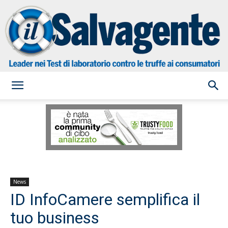
il
Salvagente
News
ID InfoCamere semplifica il
tuo business