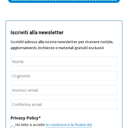
Iscriviti alla newsletter
Iscriviti adesso alla nostra newsletter per ricevere notizie,
aggiornamenti, inchieste e materiali gratuiti esclusivi
Nome
*
Nom
Cogn
Email
*
Inseri
email
Conf
email
Privacy Policy
*
Ho letto e accetto
le condizioni e le finalità del