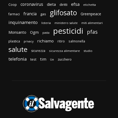
efsa
coronavirus
dieta
diritti
Coop
etichetta
glifosato
francia
Greenpeace
gas
farmaci
inquinamento
listeria
ministero salute
miti alimentari
pesticidi
pfas
Monsanto
Ogm
pasta
richiamo
plastica
ritiro
salmonella
privacy
salute
sicurezza
sicurezza alimentare
studio
telefonia
tim
test
zucchero
Ue