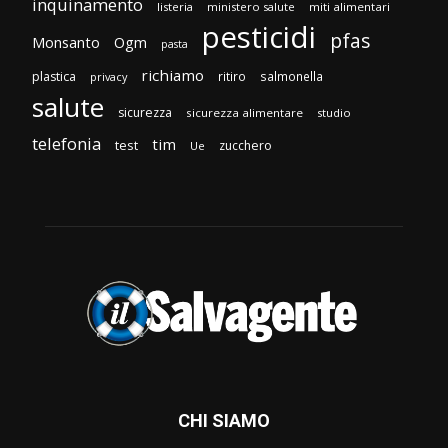
inquinamento
listeria
ministero salute
miti alimentari
pesticidi
pfas
Monsanto
Ogm
pasta
richiamo
plastica
ritiro
salmonella
privacy
salute
sicurezza
sicurezza alimentare
studio
telefonia
tim
test
zucchero
Ue
CHI SIAMO