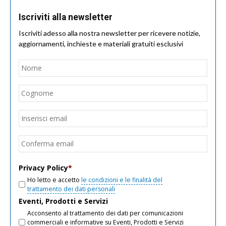
Iscriviti alla newsletter
Iscriviti adesso alla nostra newsletter per ricevere notizie,
aggiornamenti, inchieste e materiali gratuiti esclusivi
Nome
*
Nom
Cogn
Email
*
Inseri
email
Conf
email
Privacy Policy
*
Ho letto e accetto
le condizioni e le finalità del
trattamento dei dati personali
Eventi, Prodotti e Servizi
Acconsento al trattamento dei dati per comunicazioni
commerciali e informative su Eventi, Prodotti e Servizi