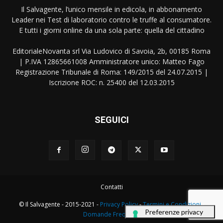
Il Salvagente, l’unico mensile in edicola, in abbonamento
Leader nei Test di laboratorio contro le truffe al consumatore.
E tutti i giorni online da una sola parte: quella del cittadino
EditorialeNovanta srl Via Ludovico di Savoia, 2b, 00185 Roma
| P.IVA 12865661008 Amministratore unico: Matteo Fago
Registrazione Tribunale di Roma: 149/2015 del 24.07.2015 |
Iscrizione ROC: n. 25400 del 12.03.2015
SEGUICI
Contatti
© Il Salvagente - 2015-2021 -
Privacy Policy
-
Termini e Condizioni
-
Domande Frequenti