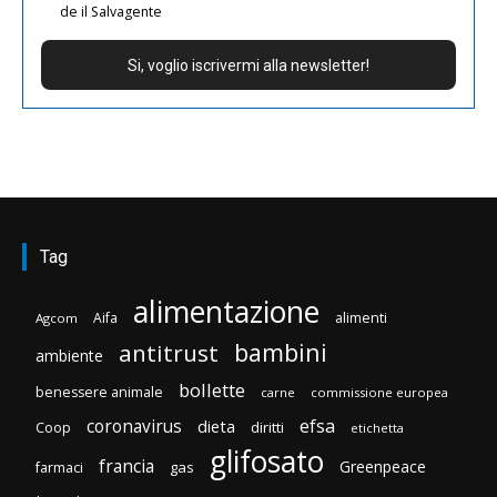
de il Salvagente
Tag
alimentazione
Aifa
alimenti
Agcom
bambini
antitrust
ambiente
bollette
benessere animale
carne
commissione europea
efsa
coronavirus
dieta
diritti
Coop
etichetta
glifosato
francia
Greenpeace
gas
farmaci