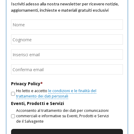
Iscriviti adesso alla nostra newsletter per ricevere notizie,
aggiornamenti, inchieste e materiali gratuiti esclusivi
Nome
*
Nom
Cogn
Email
*
Inseri
email
Conf
email
Privacy Policy
*
Ho letto e accetto
le condizioni e le finalità del
trattamento dei dati personali
Eventi, Prodotti e Servizi
Acconsento al trattamento dei dati per comunicazioni
commerciali e informative su Eventi, Prodotti e Servizi
de il Salvagente