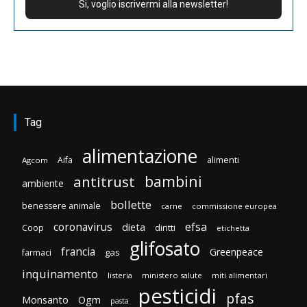
Tag
alimentazione
Aifa
alimenti
Agcom
bambini
antitrust
ambiente
bollette
benessere animale
carne
commissione europea
efsa
coronavirus
dieta
diritti
Coop
etichetta
glifosato
francia
Greenpeace
gas
farmaci
inquinamento
listeria
ministero salute
miti alimentari
pesticidi
pfas
Monsanto
Ogm
pasta