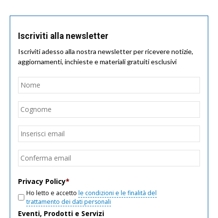
Iscriviti alla newsletter
Iscriviti adesso alla nostra newsletter per ricevere notizie,
aggiornamenti, inchieste e materiali gratuiti esclusivi
Nome
*
Nom
Cogn
Email
*
Inseri
email
Conf
email
Privacy Policy
*
Ho letto e accetto
le condizioni e le finalità del
trattamento dei dati personali
Eventi, Prodotti e Servizi