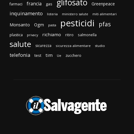
glifosato
francia
Greenpeace
gas
farmaci
inquinamento
listeria
ministero salute
miti alimentari
pesticidi
pfas
Monsanto
Ogm
pasta
richiamo
plastica
ritiro
salmonella
privacy
salute
sicurezza
sicurezza alimentare
studio
telefonia
tim
test
zucchero
Ue