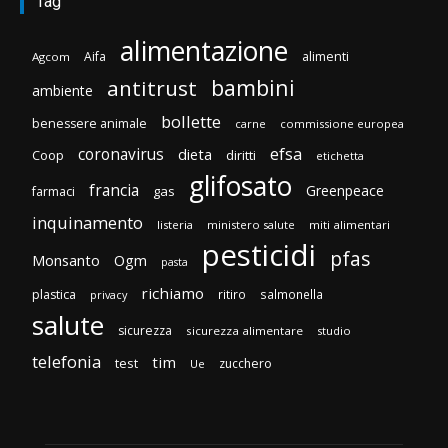
Tag
alimentazione
Aifa
alimenti
Agcom
bambini
antitrust
ambiente
bollette
benessere animale
carne
commissione europea
efsa
coronavirus
dieta
Coop
diritti
etichetta
glifosato
francia
Greenpeace
gas
farmaci
inquinamento
listeria
ministero salute
miti alimentari
pesticidi
pfas
Monsanto
Ogm
pasta
richiamo
plastica
ritiro
salmonella
privacy
salute
sicurezza
sicurezza alimentare
studio
telefonia
tim
test
zucchero
Ue