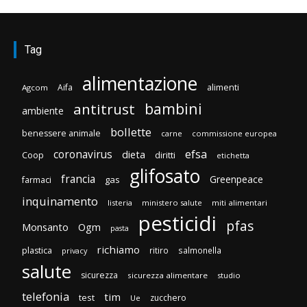
Tag
alimentazione
Aifa
alimenti
Agcom
bambini
antitrust
ambiente
bollette
benessere animale
carne
commissione europea
efsa
coronavirus
dieta
Coop
diritti
etichetta
glifosato
francia
Greenpeace
gas
farmaci
inquinamento
listeria
ministero salute
miti alimentari
pesticidi
pfas
Monsanto
Ogm
pasta
richiamo
plastica
ritiro
salmonella
privacy
salute
sicurezza
sicurezza alimentare
studio
telefonia
tim
test
zucchero
Ue