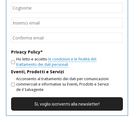
Cogn
Email
*
Inseri
email
Conf
email
Privacy Policy
*
Ho letto e accetto
le condizioni e le finalità del
trattamento dei dati personali
Eventi, Prodotti e Servizi
Acconsento al trattamento dei dati per comunicazioni
commerciali e informative su Eventi, Prodotti e Servizi
de il Salvagente