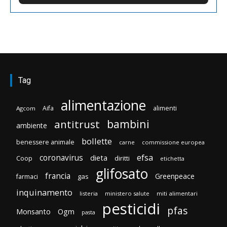
Tag
alimentazione
Aifa
alimenti
Agcom
bambini
antitrust
ambiente
bollette
benessere animale
carne
commissione europea
efsa
coronavirus
dieta
diritti
Coop
etichetta
glifosato
francia
Greenpeace
gas
farmaci
inquinamento
listeria
ministero salute
miti alimentari
pesticidi
pfas
Monsanto
Ogm
pasta