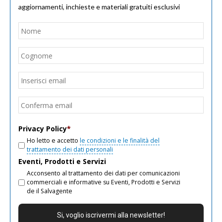
aggiornamenti, inchieste e materiali gratuiti esclusivi
Nome
*
Nom
Cogn
Email
*
Inseri
email
Conf
email
Privacy Policy
*
Ho letto e accetto
le condizioni e le finalità del
trattamento dei dati personali
Eventi, Prodotti e Servizi
Acconsento al trattamento dei dati per comunicazioni
commerciali e informative su Eventi, Prodotti e Servizi
de il Salvagente