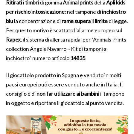
Ritirati
i
timbri
di gomma
Animal
prints
della
Apli
kids
per
rischio
intossicazione
: nel tampone di
inchiostro
blu
la concentrazione di
rame
supera
il
limite
di legge.
Per questo motivo è scattato l’allarme europeo sul
Rapex
, il sistema di allerta rapida, per “Animals Prints
collection Angels Navarro – Kit di tamponi a
inchiostro” numero articolo
14835
.
Il giocattolo prodotto in Spagna e venduto in molti
paesi europei può essere venduto anche in Italia. Il
consiglio è di
non far utilizzare ai bambini
il tampone
in oggetto e riportare il giocattolo al punto vendita.