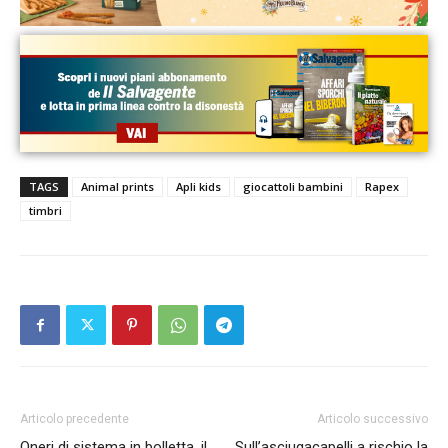
TAGS
Animal prints
Apli kids
giocattoli bambini
Rapex
timbri
Articolo precedente
Articolo successivo
Oneri di sistema in bolletta, il
Sull’asciugacapelli a rischio la