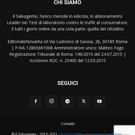
CHI SIAMO
Il Salvagente, l’unico mensile in edicola, in abbonamento
Leader nei Test di laboratorio contro le truffe al consumatore.
E tutti i giorni online da una sola parte: quella del cittadino
EditorialeNovanta srl Via Ludovico di Savoia, 2b, 00185 Roma
| P.IVA 12865661008 Amministratore unico: Matteo Fago
Registrazione Tribunale di Roma: 149/2015 del 24.07.2015 |
Iscrizione ROC: n. 25400 del 12.03.2015
SEGUICI
Contatti
© Il Salvagente - 2015-2021 -
Privacy Policy
-
Termini e Condizioni
-