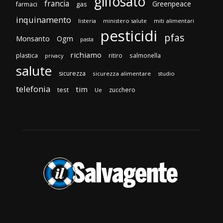
glifosato
francia
Greenpeace
gas
farmaci
inquinamento
listeria
ministero salute
miti alimentari
pesticidi
pfas
Monsanto
Ogm
pasta
richiamo
plastica
ritiro
salmonella
privacy
salute
sicurezza
sicurezza alimentare
studio
telefonia
tim
test
zucchero
Ue