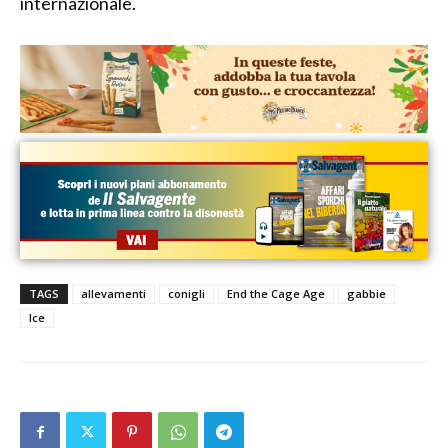
internazionale.
TAGS
allevamenti
conigli
End the Cage Age
gabbie
Ice