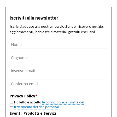
Iscriviti alla newsletter
Iscriviti adesso alla nostra newsletter per ricevere notizie,
aggiornamenti, inchieste e materiali gratuiti esclusivi
Nome
*
Nom
Cogn
Email
*
Inseri
email
Conf
email
Privacy Policy
*
Ho letto e accetto
le condizioni e le finalità del
trattamento dei dati personali
Eventi, Prodotti e Servizi