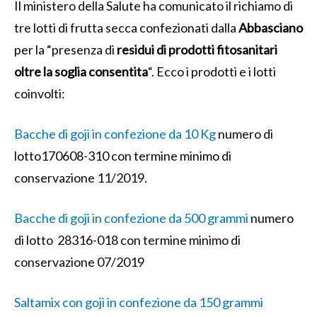
Il ministero della Salute ha comunicato il richiamo di
tre lotti di frutta secca confezionati dalla
Abbasciano
per la “presenza di
residui di prodotti fitosanitari
oltre la soglia consentita
“. Ecco i prodotti e i lotti
coinvolti:
Bacche di goji in confezione da 10 Kg
numero di
lotto170608-310 con termine minimo di
conservazione 11/2019.
Bacche di goji in confezione da 500 grammi
numero
di lotto 28316-018 con termine minimo di
conservazione 07/2019
Saltamix con goji in confezione da 150 grammi