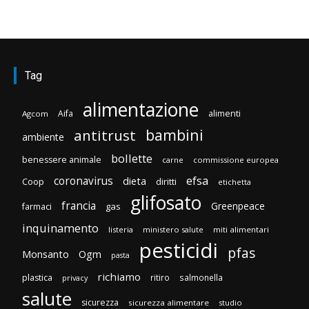
Tag
alimentazione
Aifa
alimenti
Agcom
bambini
antitrust
ambiente
bollette
benessere animale
carne
commissione europea
efsa
coronavirus
dieta
Coop
diritti
etichetta
glifosato
francia
Greenpeace
gas
farmaci
inquinamento
listeria
ministero salute
miti alimentari
pesticidi
pfas
Monsanto
Ogm
pasta
richiamo
plastica
ritiro
salmonella
privacy
salute
sicurezza
sicurezza alimentare
studio