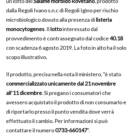
un lotto del
Salame morbido Rovetano
, prodotto
dalla Regoli Ivano s.n.c di Regoli Igino per rischio
microbiologico dovuto alla presenza di
listeria
monocytogenes
. Il
lotto
interessato dal
provvedimento è contrassegnato dal codice
40.18
con scadenza 6 agosto 2019. La foto in alto ha il solo
scopo illustrativo.
Il prodotto, precisa nella nota il ministero, “è stato
commercializzato unicamente dal 21 novembre
all’11 dicembre
. Si pregano i consumatori che
avessero acquistato il prodotto di non consumarlo e
di riportarlo presso il punto vendita dove verrà
effettuato il cambio. Per informazioni si può
contattare il numero
0733-660147
“.