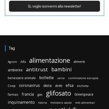
Tag
alimentazione
Aifa
alimenti
Agcom
bambini
antitrust
ambiente
bollette
benessere animale
carne
commissione europea
efsa
coronavirus
dieta
Coop
diritti
etichetta
glifosato
francia
Greenpeace
gas
farmaci
inquinamento
listeria
ministero salute
miti alimentari