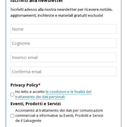
Iscriviti alla newsletter
Iscriviti adesso alla nostra newsletter per ricevere notizie,
aggiornamenti, inchieste e materiali gratuiti esclusivi
Nome
*
Nom
Cogn
Email
*
Inseri
email
Conf
email
Privacy Policy
*
Ho letto e accetto
le condizioni e le finalità del
trattamento dei dati personali
Eventi, Prodotti e Servizi
Acconsento al trattamento dei dati per comunicazioni
commerciali e informative su Eventi, Prodotti e Servizi
de il Salvagente