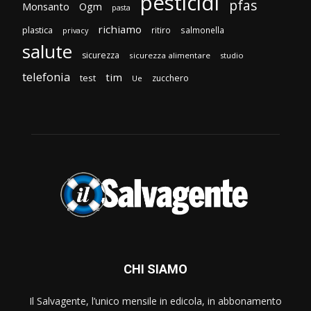
pesticidi
pfas
Monsanto
Ogm
pasta
richiamo
plastica
ritiro
salmonella
privacy
salute
sicurezza
sicurezza alimentare
studio
telefonia
tim
test
zucchero
Ue
CHI SIAMO
Il Salvagente, l’unico mensile in edicola, in abbonamento