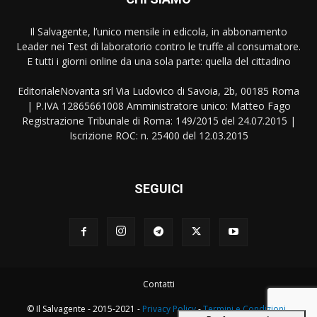
Il Salvagente, l’unico mensile in edicola, in abbonamento
Leader nei Test di laboratorio contro le truffe al consumatore.
E tutti i giorni online da una sola parte: quella del cittadino
EditorialeNovanta srl Via Ludovico di Savoia, 2b, 00185 Roma
| P.IVA 12865661008 Amministratore unico: Matteo Fago
Registrazione Tribunale di Roma: 149/2015 del 24.07.2015 |
Iscrizione ROC: n. 25400 del 12.03.2015
SEGUICI
Contatti
© Il Salvagente - 2015-2021 -
Privacy Policy
-
Termini e Condizioni
-