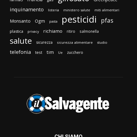
inquinamento
listeria
ministero salute
miti alimentari
pesticidi
pfas
Monsanto
Ogm
pasta
richiamo
plastica
ritiro
salmonella
privacy
salute
sicurezza
sicurezza alimentare
studio
telefonia
tim
test
zucchero
Ue
CHI SIAMO