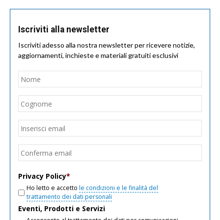
Iscriviti alla newsletter
Iscriviti adesso alla nostra newsletter per ricevere notizie,
aggiornamenti, inchieste e materiali gratuiti esclusivi
Nome
*
Nom
Cogn
Email
*
Inseri
email
Conf
email
Privacy Policy
*
Ho letto e accetto
le condizioni e le finalità del
trattamento dei dati personali
Eventi, Prodotti e Servizi