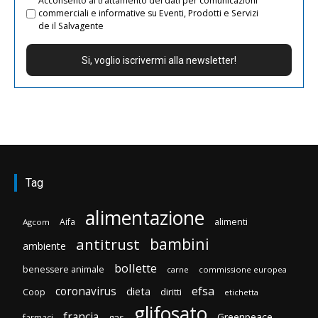
Acconsento al trattamento dei dati per comunicazioni
commerciali e informative su Eventi, Prodotti e Servizi
de il Salvagente
Tag
alimentazione
Aifa
alimenti
Agcom
bambini
antitrust
ambiente
bollette
benessere animale
carne
commissione europea
efsa
coronavirus
dieta
diritti
Coop
etichetta
glifosato
francia
Greenpeace
gas
farmaci