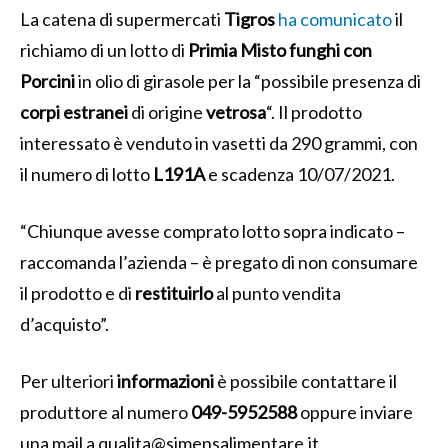
La catena di supermercati
Tigros
ha comunicato
il
richiamo di un lotto di
Primia Misto funghi con
Porcini
in olio di girasole per la “possibile presenza di
corpi estranei
di origine
vetrosa
“. Il prodotto
interessato è venduto in vasetti da 290 grammi, con
il numero di lotto
L191A
e scadenza 10/07/2021.
“Chiunque avesse comprato lotto sopra indicato –
raccomanda l’azienda – è pregato di non consumare
il prodotto e di
restituirlo
al punto vendita
d’acquisto”.
Per ulteriori
informazioni
è possibile contattare il
produttore al numero
049-5952588
oppure inviare
una mail a
qualita@simensalimentare.it