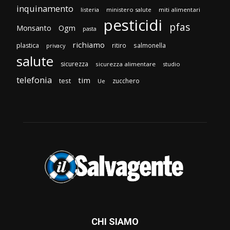
inquinamento
listeria
ministero salute
miti alimentari
pesticidi
pfas
Monsanto
Ogm
pasta
richiamo
plastica
ritiro
salmonella
privacy
salute
sicurezza
sicurezza alimentare
studio
telefonia
tim
test
zucchero
Ue
CHI SIAMO