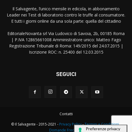
Il Salvagente, l’unico mensile in edicola, in abbonamento
Leader nei Test di laboratorio contro le truffe al consumatore.
E tutti i giorni online da una sola parte: quella del cittadino
EditorialeNovanta srl Via Ludovico di Savoia, 2b, 00185 Roma
| P.IVA 12865661008 Amministratore unico: Matteo Fago
Registrazione Tribunale di Roma: 149/2015 del 24.07.2015 |
Iscrizione ROC: n. 25400 del 12.03.2015
SEGUICI
Contatti
© Il Salvagente - 2015-2021 -
Privacy Policy
-
Termini e Condizioni
-
Domande Frequenti