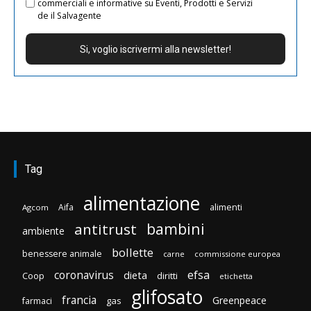
commerciali e informative su Eventi, Prodotti e Servizi
de il Salvagente
Tag
alimentazione
Aifa
alimenti
Agcom
bambini
antitrust
ambiente
bollette
benessere animale
carne
commissione europea
efsa
coronavirus
dieta
Coop
diritti
etichetta
glifosato
francia
Greenpeace
gas
farmaci