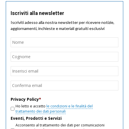
Iscriviti alla newsletter
Iscriviti adesso alla nostra newsletter per ricevere notizie,
aggiornamenti, inchieste e materiali gratuiti esclusivi
Nome
*
Nom
Cogn
Email
*
Inseri
email
Conf
email
Privacy Policy
*
Ho letto e accetto
le condizioni e le finalità del
trattamento dei dati personali
Eventi, Prodotti e Servizi
Acconsento al trattamento dei dati per comunicazioni