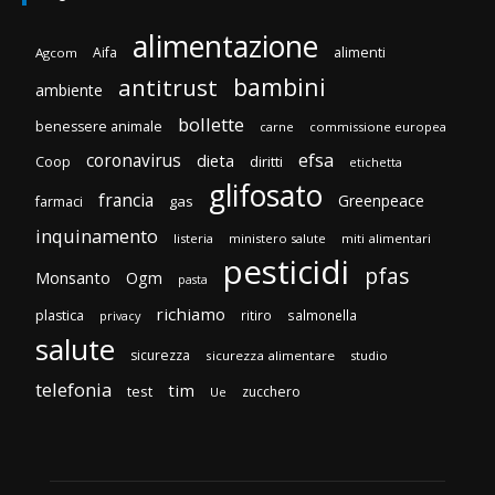
alimentazione
Aifa
alimenti
Agcom
bambini
antitrust
ambiente
bollette
benessere animale
carne
commissione europea
efsa
coronavirus
dieta
diritti
Coop
etichetta
glifosato
francia
Greenpeace
gas
farmaci
inquinamento
listeria
ministero salute
miti alimentari
pesticidi
pfas
Monsanto
Ogm
pasta
richiamo
plastica
ritiro
salmonella
privacy
salute
sicurezza
sicurezza alimentare
studio
telefonia
tim
test
zucchero
Ue