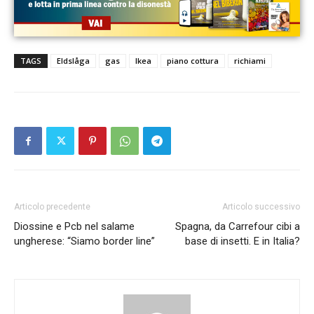
TAGS
Eldslåga
gas
Ikea
piano cottura
richiami
Articolo precedente
Articolo successivo
Diossine e Pcb nel salame
Spagna, da Carrefour cibi a
ungherese: “Siamo border line”
base di insetti. E in Italia?