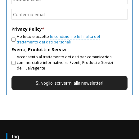
email
Conf
email
Privacy Policy
*
Ho letto e accetto
le condizioni e le finalità del
trattamento dei dati personali
Eventi, Prodotti e Servizi
Acconsento al trattamento dei dati per comunicazioni
commerciali e informative su Eventi, Prodotti e Servizi
de il Salvagente
Tag