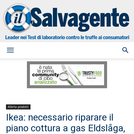
il
Salvagente
Allerta prodotti
Ikea: necessario riparare il
piano cottura a gas Eldslåga,