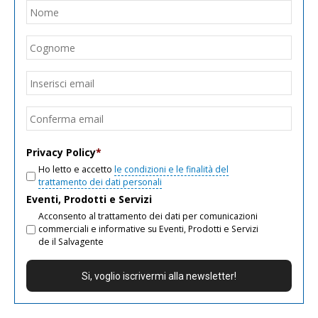
Nome
*
Nom
Cogn
Email
*
Inseri
email
Conf
email
Privacy Policy
*
Ho letto e accetto
le condizioni e le finalità del
trattamento dei dati personali
Eventi, Prodotti e Servizi
Acconsento al trattamento dei dati per comunicazioni
commerciali e informative su Eventi, Prodotti e Servizi
de il Salvagente