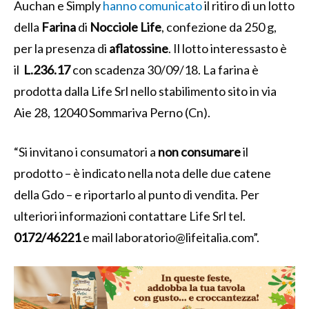
Auchan e Simply
hanno comunicato
il ritiro di un lotto
della
Farina
di
Nocciole
Life
, confezione da 250 g,
per la presenza di
aflatossine
. Il lotto interessasto è
il
L.236.17
con scadenza 30/09/18. La farina è
prodotta dalla Life Srl nello stabilimento sito in via
Aie 28, 12040 Sommariva Perno (Cn).
“Si invitano i consumatori a
non consumare
il
prodotto – è indicato nella nota delle due catene
della Gdo – e riportarlo al punto di vendita. Per
ulteriori informazioni contattare Life Srl tel.
0172/46221
e mail
laboratorio@lifeitalia.com
”.