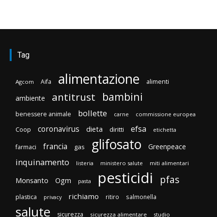
Tag
alimentazione
Aifa
alimenti
Agcom
bambini
antitrust
ambiente
bollette
benessere animale
carne
commissione europea
efsa
coronavirus
dieta
Coop
diritti
etichetta
glifosato
francia
Greenpeace
gas
farmaci
inquinamento
listeria
ministero salute
miti alimentari
pesticidi
pfas
Monsanto
Ogm
pasta
richiamo
plastica
ritiro
salmonella
privacy
salute
sicurezza
sicurezza alimentare
studio