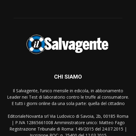
CHI SIAMO
Il Salvagente, l’unico mensile in edicola, in abbonamento
Leader nei Test di laboratorio contro le truffe al consumatore.
E tutti i giorni online da una sola parte: quella del cittadino
EditorialeNovanta srl Via Ludovico di Savoia, 2b, 00185 Roma
| P.IVA 12865661008 Amministratore unico: Matteo Fago
Registrazione Tribunale di Roma: 149/2015 del 24.07.2015 |
Iscrizione ROC: n. 25400 del 12.03.2015