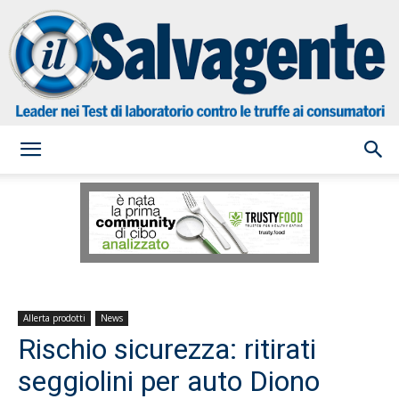
il
Salvagente
Allerta prodotti
News
Rischio sicurezza: ritirati
seggiolini per auto Diono