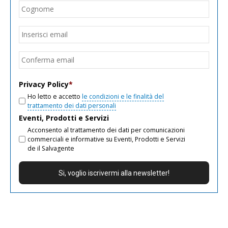
Cogn
Email
*
Inseri
email
Conf
email
Privacy Policy
*
Ho letto e accetto
le condizioni e le finalità del
trattamento dei dati personali
Eventi, Prodotti e Servizi
Acconsento al trattamento dei dati per comunicazioni
commerciali e informative su Eventi, Prodotti e Servizi
de il Salvagente