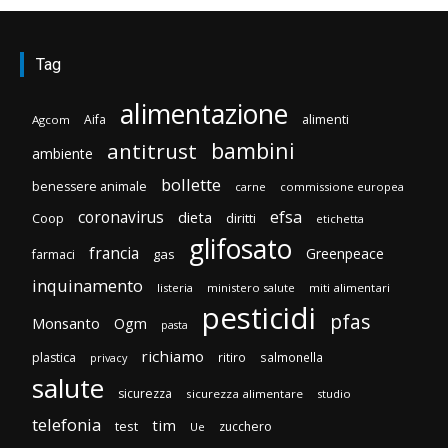
Tag
alimentazione
Aifa
alimenti
Agcom
bambini
antitrust
ambiente
bollette
benessere animale
carne
commissione europea
efsa
coronavirus
dieta
Coop
diritti
etichetta
glifosato
francia
Greenpeace
gas
farmaci
inquinamento
listeria
ministero salute
miti alimentari
pesticidi
pfas
Monsanto
Ogm
pasta
richiamo
plastica
ritiro
salmonella
privacy
salute
sicurezza
sicurezza alimentare
studio
telefonia
tim
test
zucchero
Ue