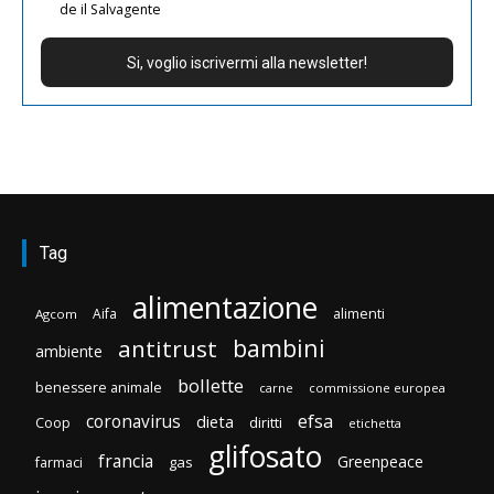
de il Salvagente
Tag
alimentazione
Aifa
alimenti
Agcom
bambini
antitrust
ambiente
bollette
benessere animale
carne
commissione europea
efsa
coronavirus
dieta
diritti
Coop
etichetta
glifosato
francia
Greenpeace
gas
farmaci