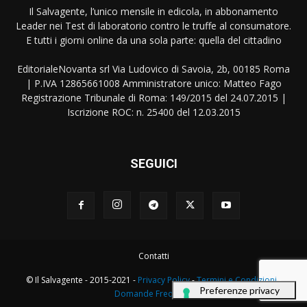
Il Salvagente, l’unico mensile in edicola, in abbonamento
Leader nei Test di laboratorio contro le truffe al consumatore.
E tutti i giorni online da una sola parte: quella del cittadino
EditorialeNovanta srl Via Ludovico di Savoia, 2b, 00185 Roma
| P.IVA 12865661008 Amministratore unico: Matteo Fago
Registrazione Tribunale di Roma: 149/2015 del 24.07.2015 |
Iscrizione ROC: n. 25400 del 12.03.2015
SEGUICI
Contatti
© Il Salvagente - 2015-2021 -
Privacy Policy
-
Termini e Condizioni
-
Domande Frequenti