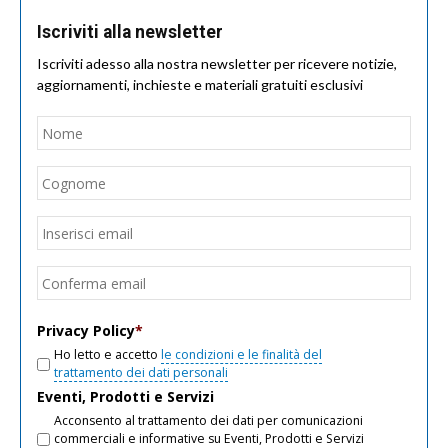
Iscriviti alla newsletter
Iscriviti adesso alla nostra newsletter per ricevere notizie,
aggiornamenti, inchieste e materiali gratuiti esclusivi
Nome
*
Nom
Cogn
Email
*
Inseri
email
Conf
email
Privacy Policy
*
Ho letto e accetto
le condizioni e le finalità del
trattamento dei dati personali
Eventi, Prodotti e Servizi
Acconsento al trattamento dei dati per comunicazioni
commerciali e informative su Eventi, Prodotti e Servizi