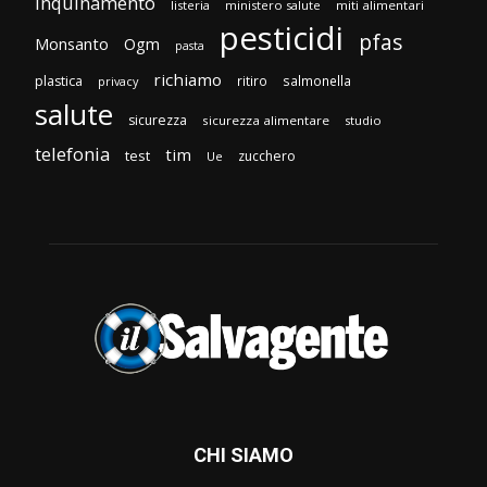
inquinamento
listeria
ministero salute
miti alimentari
pesticidi
pfas
Monsanto
Ogm
pasta
richiamo
plastica
ritiro
salmonella
privacy
salute
sicurezza
sicurezza alimentare
studio
telefonia
tim
test
zucchero
Ue
CHI SIAMO