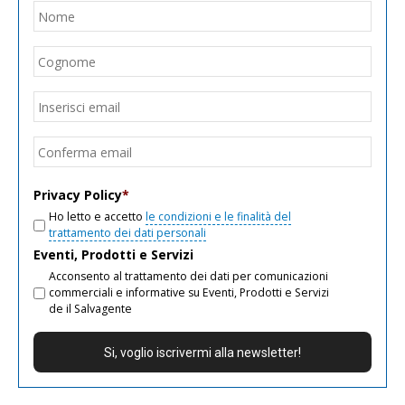
Nome
*
Nom
Cogn
Email
*
Inseri
email
Conf
email
Privacy Policy
*
Ho letto e accetto
le condizioni e le finalità del
trattamento dei dati personali
Eventi, Prodotti e Servizi
Acconsento al trattamento dei dati per comunicazioni
commerciali e informative su Eventi, Prodotti e Servizi
de il Salvagente