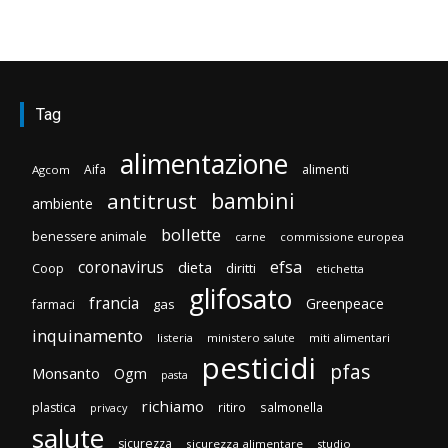
Tag
alimentazione
Aifa
alimenti
Agcom
bambini
antitrust
ambiente
bollette
benessere animale
carne
commissione europea
efsa
coronavirus
dieta
diritti
Coop
etichetta
glifosato
francia
Greenpeace
gas
farmaci
inquinamento
listeria
ministero salute
miti alimentari
pesticidi
pfas
Monsanto
Ogm
pasta
richiamo
plastica
ritiro
salmonella
privacy
salute
sicurezza
sicurezza alimentare
studio