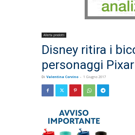
Allerta prodotti
Disney ritira i bic
personaggi Pixar
Di
Valentina Corvino
-
1 Giugno 2017