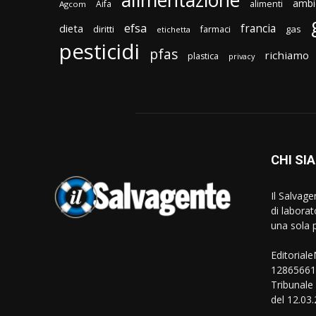
ambi
Aifa
alimenti
Agcom
efsa
francia
dieta
diritti
gas
farmaci
etichetta
pesticidi
pfas
richiamo
plastica
privacy
CHI SI
Il Salvag
di laborat
una sola p
Editorial
128656610
Tribunale
del 12.03