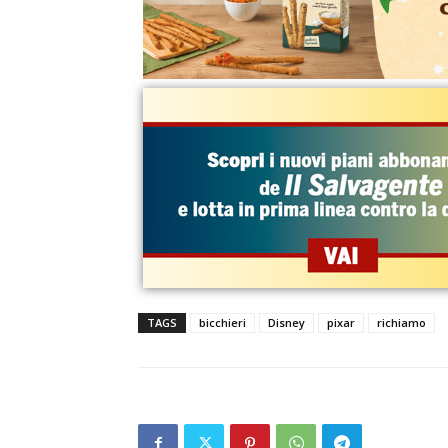
TAGS
bicchieri
Disney
pixar
richiamo