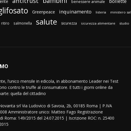
bambini
antitrust
bollette
ente
benessere animale
glifosato
inquinamento
Greenpeace
listeria
ministero sa
salute
ritiro
salmonella
sicurezza
sicurezza alimentare
studio
AMO
ente, l’unico mensile in edicola, in abbonamento Leader nei Test
orio contro le truffe al consumatore. E tutti i giorni online da
arte: quella del cittadino
eNovanta srl Via Ludovico di Savoia, 2b, 00185 Roma | P.IVA
08 Amministratore unico: Matteo Fago Registrazione
 di Roma: 149/2015 del 24.07.2015 | Iscrizione ROC: n. 25400
.2015