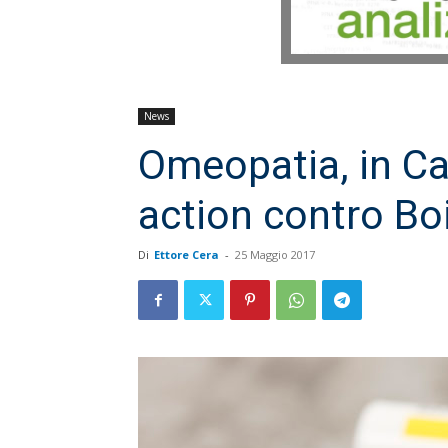
News
Omeopatia, in Ca
action contro Bo
Di
Ettore Cera
-
25 Maggio 2017