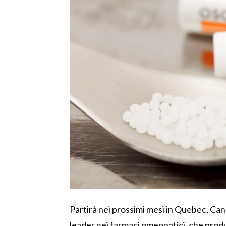
Partirà nei prossimi mesi in Quebec, Can
leader nei farmaci omeopatici, che prod