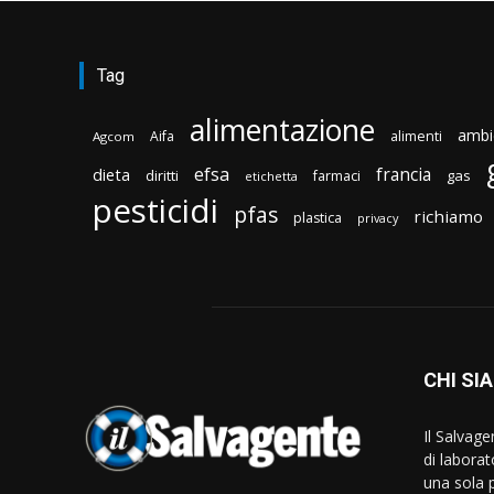
Tag
alimentazione
ambi
Aifa
alimenti
Agcom
efsa
francia
dieta
diritti
gas
farmaci
etichetta
pesticidi
pfas
richiamo
plastica
privacy
CHI SI
Il Salvag
di laborat
una sola p