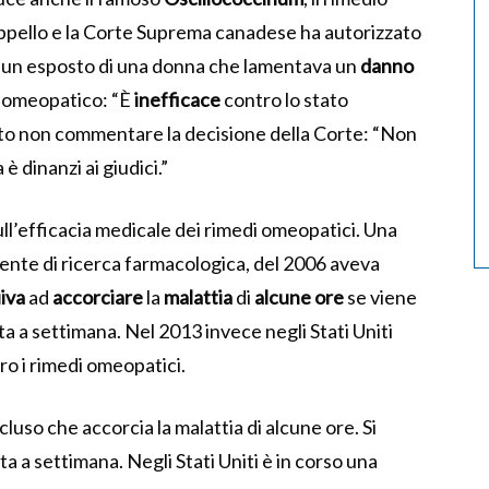
ppello e la Corte Suprema canadese ha autorizzato
 di un esposto di una donna che lamentava un
danno
o omeopatico: “È
inefficace
contro lo stato
ito non commentare la decisione della Corte:
“Non
dinanzi ai giudici.”
ull’efficacia medicale dei rimedi omeopatici. Una
ndente di ricerca farmacologica, del 2006 aveva
iva
ad
accorciare
la
malattia
di
alcune ore
se viene
a a settimana. Nel 2013 invece negli Stati Uniti
ro i rimedi omeopatici.
uso che accorcia la malattia di alcune ore. Si
 a settimana. Negli Stati Uniti è in corso una