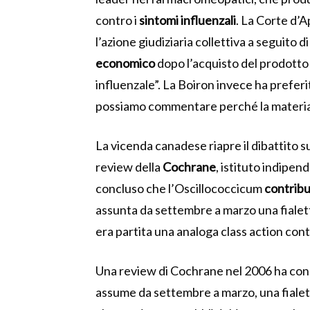
contro i
sintomi influenzali
.
La Corte d’A
l’azione giudiziaria collettiva a seguito
economico
dopo l’acquisto del prodott
influenzale”. La Boiron invece ha prefer
possiamo commentare perché la materia è 
La vicenda canadese riapre il dibattito s
review della
Cochrane
, istituto indipe
concluso che l’Oscillococcicum
contribu
assunta da settembre a marzo una fialett
era partita una analoga class action cont
Una review di Cochrane nel 2006 ha concl
assume da settembre a marzo, una fialetta