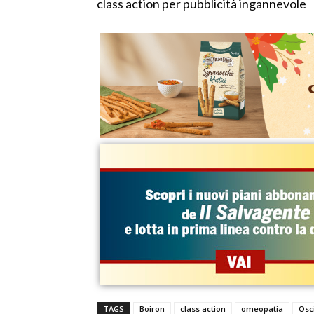
class action per pubblicità ingannevole
TAGS
Boiron
class action
omeopatia
Osc