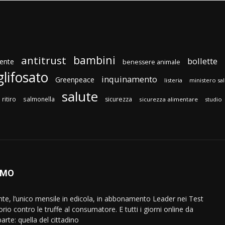
bambini
antitrust
bollette
ente
benessere animale
glifosato
inquinamento
Greenpeace
listeria
ministero sa
salute
ritiro
salmonella
sicurezza
sicurezza alimentare
studio
AMO
ente, l’unico mensile in edicola, in abbonamento Leader nei Test
orio contro le truffe al consumatore. E tutti i giorni online da
arte: quella del cittadino