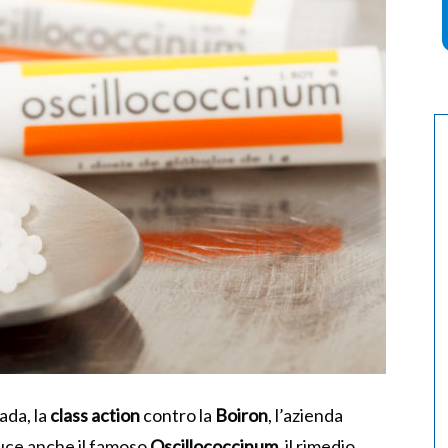
ada, la
class action
contro la
Boiron
, l’azienda
uce anche il famoso
Oscillococcinum
, il rimedio