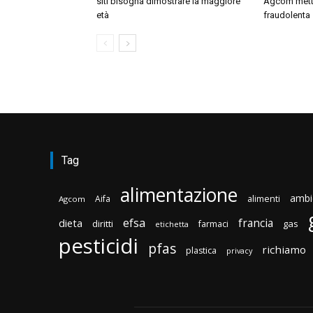
siti bisogna dimostrare la maggiore
Agcom mette
età
fraudolenta
Tag
alimentazione
ambi
Aifa
alimenti
Agcom
efsa
francia
dieta
diritti
gas
farmaci
etichetta
pesticidi
pfas
richiamo
plastica
privacy