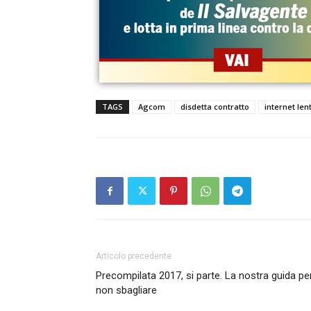
TAGS
Agcom
disdetta contratto
internet len
Articolo precedente
Precompilata 2017, si parte. La nostra guida pe
non sbagliare