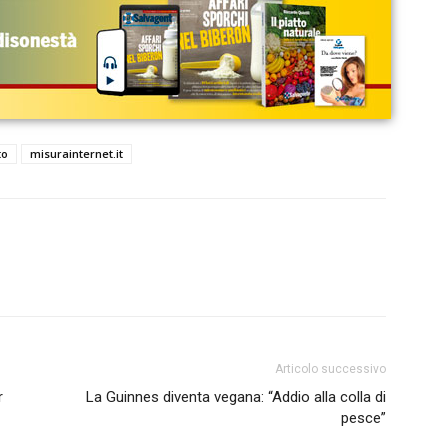
to
misurainternet.it
Articolo successivo
r
La Guinnes diventa vegana: “Addio alla colla di
pesce”