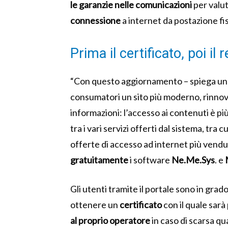
le garanzie nelle comunicazioni
per valuta
connessione
a internet da postazione fi
Prima il certificato, poi il
“Con questo aggiornamento – spiega una
consumatori un sito più moderno, rinnova
informazioni: l’accesso ai contenuti è più
tra i vari servizi offerti dal sistema, tra c
offerte di accesso ad internet più vendute
gratuitamente
i software
Ne.Me.Sys
. e
Gli utenti tramite il portale sono in grad
ottenere un
certificato
con il quale sarà
al proprio operatore
in caso di scarsa qua