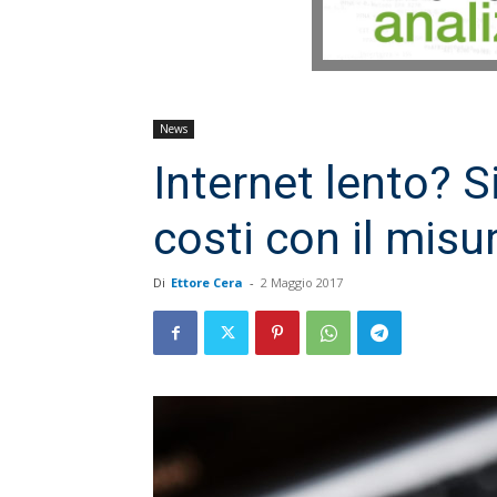
News
Internet lento? 
costi con il misu
Di
Ettore Cera
-
2 Maggio 2017