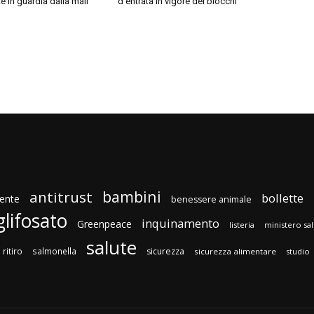
 in guardia dalla mail
d’entrata in vigore dei blocchi
bambini
antitrust
bollette
ente
benessere animale
glifosato
inquinamento
Greenpeace
listeria
ministero sa
salute
ritiro
salmonella
sicurezza
sicurezza alimentare
studio