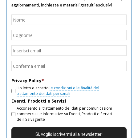
aggiornamenti, inchieste e materiali gratuiti esclusivi
Nome
*
Nom
Cogn
Email
*
Inseri
email
Conf
email
Privacy Policy
*
Ho letto e accetto
le condizioni e le finalità del
trattamento dei dati personali
Eventi, Prodotti e Servizi
Acconsento al trattamento dei dati per comunicazioni
commerciali e informative su Eventi, Prodotti e Servizi
de il Salvagente