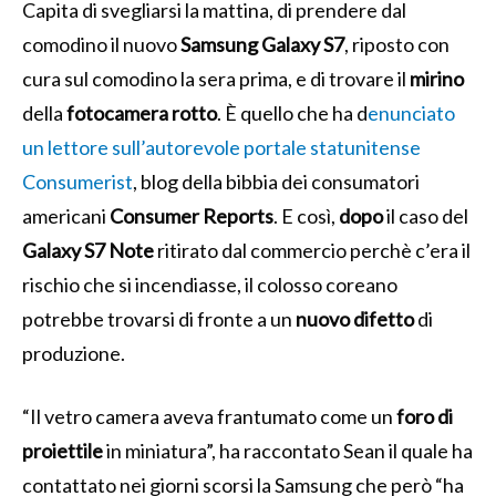
Capita di svegliarsi la mattina, di prendere dal
comodino il nuovo
Samsung Galaxy S7
, riposto con
cura sul comodino la sera prima, e di trovare il
mirino
della
fotocamera rotto
. È quello che ha d
enunciato
un lettore sull’autorevole portale statunitense
Consumerist
, blog della bibbia dei consumatori
americani
Consumer Reports
. E così,
dopo
il caso del
Galaxy S7 Note
ritirato dal commercio perchè c’era il
rischio che si incendiasse, il colosso coreano
potrebbe trovarsi di fronte a un
nuovo difetto
di
produzione.
“Il vetro camera aveva frantumato come un
foro di
proiettile
in miniatura”, ha raccontato Sean il quale ha
contattato nei giorni scorsi la Samsung che però “
ha