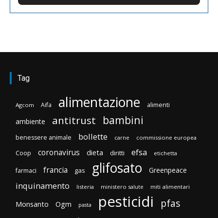
Tag
alimentazione
Aifa
alimenti
Agcom
bambini
antitrust
ambiente
bollette
benessere animale
carne
commissione europea
efsa
coronavirus
dieta
Coop
diritti
etichetta
glifosato
francia
Greenpeace
gas
farmaci
inquinamento
listeria
ministero salute
miti alimentari
pesticidi
pfas
Monsanto
Ogm
pasta