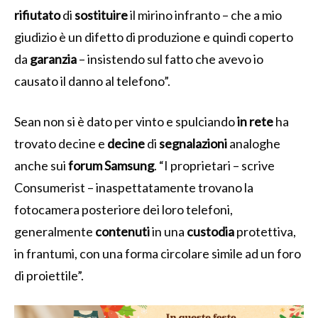
rifiutato
di
sostituire
il mirino infranto – che a mio
giudizio è un difetto di produzione e quindi coperto
da
garanzia
– insistendo sul fatto che avevo io
causato il danno al telefono”.
Sean non si è dato per vinto e spulciando
in rete
ha
trovato decine e
decine
di
segnalazioni
analoghe
anche sui
forum Samsung
. “
I proprietari – scrive
Consumerist – inaspettatamente trovano la
fotocamera posteriore dei loro telefoni,
generalmente
contenuti
in una
custodia
protettiva,
in frantumi, con
una forma circolare simile ad un foro
di proiettile”.