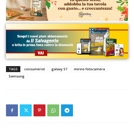
TAGS
consumerist
galaxy S7
mirino fotocamera
Samsung