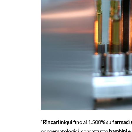
“
Rincari
iniqui fino al 1.500% su f
armaci 
oncoematologici, soprattutto
bambini
e 