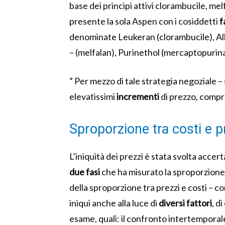
base dei principi attivi clorambucile, me
presente la sola Aspen con i cosiddetti
f
denominate Leukeran (clorambucile), Alk
– (melfalan), Purinethol (mercaptopurina
” Per mezzo di tale strategia negoziale 
elevatissimi
incrementi
di prezzo, compre
Sproporzione tra costi e p
L’iniquità dei prezzi è stata svolta accert
due fasi
che ha misurato la sproporzione d
della sproporzione tra prezzi e costi – con
iniqui anche alla luce di
diversi fattori
, d
esame, quali: il confronto intertemporale 