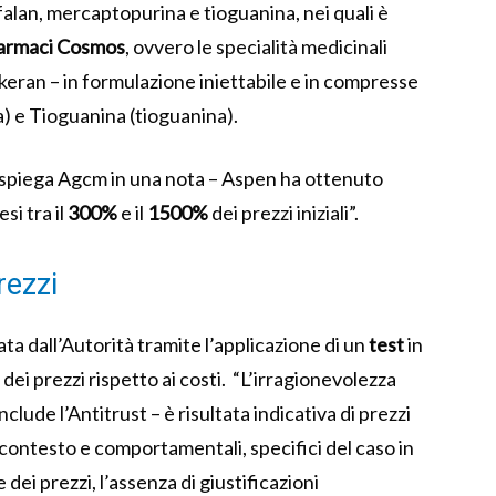
lfalan, mercaptopurina e tioguanina, nei quali è
armaci Cosmos
, ovvero le specialità medicinali
eran – in formulazione iniettabile e in compresse
) e Tioguanina (tioguanina).
– spiega Agcm in una nota – Aspen ha ottenuto
si tra il
300%
e il
1500%
dei prezzi iniziali”.
rezzi
ata dall’Autorità tramite l’applicazione di un
test
in
ei prezzi rispetto ai costi. “L’irragionevolezza
clude l’Antitrust – è risultata indicativa di prezzi
i contesto e comportamentali, specifici del caso in
dei prezzi, l’assenza di giustificazioni