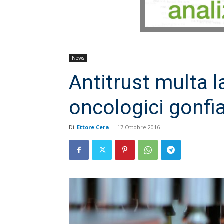
News
Antitrust multa 
oncologici gonfia
Di
Ettore Cera
-
17 Ottobre 2016