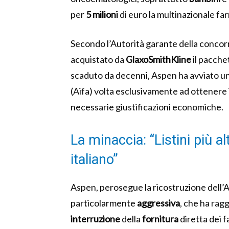
per
5 milioni
di euro la multinazionale f
Secondo l’Autorità garante della concor
acquistato da
GlaxoSmithKline
il pacchet
scaduto da decenni, Aspen ha avviato u
(Aifa) volta esclusivamente ad ottenere
necessarie giustificazioni economiche.
La minaccia: “Listini più al
italiano”
Aspen, perosegue la ricostruzione dell’A
particolarmente
aggressiva
, che ha ragg
interruzione
della
fornitura
diretta dei f