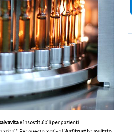
salvavita
e insostituibili per pazienti
anziani”. Per questo motivo l’
Antitrust
ha
multato