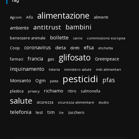
Tag
alimentazione
Aifa
alimenti
Agcom
bambini
antitrust
ambiente
bollette
benessere animale
carne
commissione europea
efsa
coronavirus
dieta
Coop
diritti
etichetta
glifosato
francia
Greenpeace
gas
farmaci
inquinamento
listeria
ministero salute
miti alimentari
pesticidi
pfas
Monsanto
Ogm
pasta
richiamo
plastica
ritiro
salmonella
privacy
salute
sicurezza
sicurezza alimentare
studio
telefonia
tim
test
zucchero
Ue