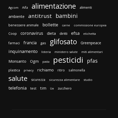
alimentazione
Aifa
alimenti
Agcom
bambini
antitrust
ambiente
bollette
benessere animale
carne
commissione europea
efsa
coronavirus
dieta
Coop
diritti
etichetta
glifosato
francia
Greenpeace
gas
farmaci
inquinamento
listeria
ministero salute
miti alimentari
pesticidi
pfas
Monsanto
Ogm
pasta
richiamo
plastica
ritiro
salmonella
privacy
salute
sicurezza
sicurezza alimentare
studio
telefonia
tim
test
zucchero
Ue