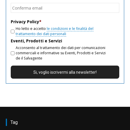
email
Conf
email
Privacy Policy
*
Ho letto e accetto
le condizioni e le finalità del
trattamento dei dati personali
Eventi, Prodotti e Servizi
Acconsento al trattamento dei dati per comunicazioni
commerciali e informative su Eventi, Prodotti e Servizi
de il Salvagente
Tag