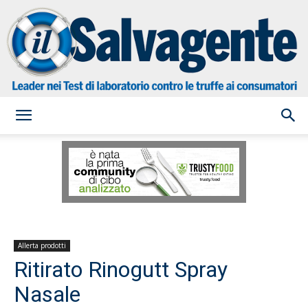
il
Salvagente
Allerta prodotti
Ritirato Rinogutt Spray
Nasale