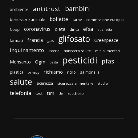
bambini
antitrust
ambiente
bollette
benessere animale
carne
commissione europea
efsa
coronavirus
dieta
Coop
diritti
etichetta
glifosato
francia
Greenpeace
gas
farmaci
inquinamento
listeria
ministero salute
miti alimentari
pesticidi
pfas
Monsanto
Ogm
pasta
richiamo
plastica
ritiro
salmonella
privacy
salute
sicurezza
sicurezza alimentare
studio
telefonia
tim
test
zucchero
Ue