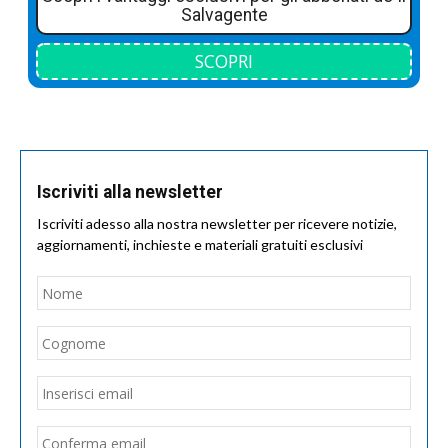
Salvagente
SCOPRI
Iscriviti alla newsletter
Iscriviti adesso alla nostra newsletter per ricevere notizie,
aggiornamenti, inchieste e materiali gratuiti esclusivi
Nome
*
Nom
Cogn
Email
*
Inseri
email
Conf