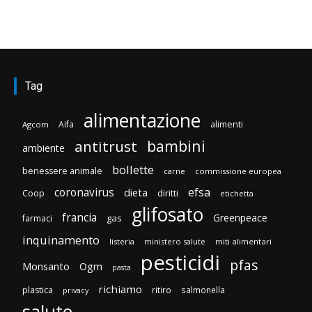
Tag
alimentazione
Aifa
alimenti
Agcom
bambini
antitrust
ambiente
bollette
benessere animale
carne
commissione europea
efsa
coronavirus
dieta
Coop
diritti
etichetta
glifosato
francia
Greenpeace
gas
farmaci
inquinamento
listeria
ministero salute
miti alimentari
pesticidi
pfas
Monsanto
Ogm
pasta
richiamo
plastica
ritiro
salmonella
privacy
salute