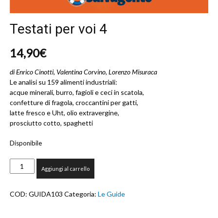
Testati per voi 4
14,90
€
di Enrico Cinotti, Valentina Corvino, Lorenzo Misuraca
Le analisi su 159 alimenti industriali:
acque minerali, burro, fagioli e ceci in scatola,
confetture di fragola, croccantini per gatti,
latte fresco e Uht, olio extravergine,
prosciutto cotto, spaghetti
Disponibile
Testati
Aggiungi al carrello
per
voi
4
COD:
GUIDA103
Categoria:
Le Guide
quantità