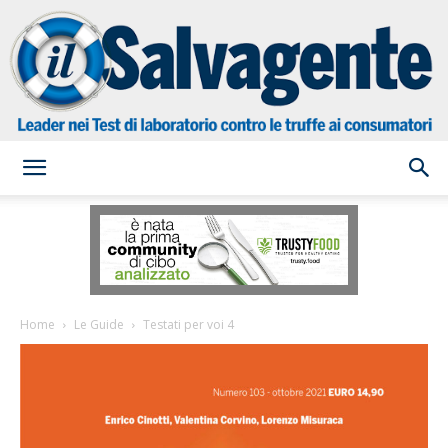
il
Salvagente
Home
Le Guide
Testati per voi 4