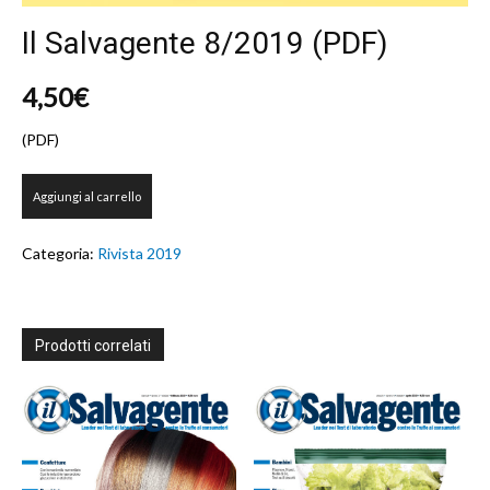
Il Salvagente 8/2019 (PDF)
4,50
€
(PDF)
Il
Aggiungi al carrello
Salvagente
8/2019
(PDF)
Categoria:
Rivista 2019
quantità
Prodotti correlati