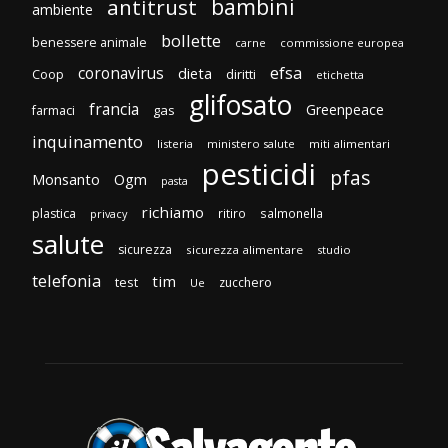
bambini
antitrust
ambiente
bollette
benessere animale
carne
commissione europea
efsa
coronavirus
dieta
diritti
Coop
etichetta
glifosato
francia
Greenpeace
gas
farmaci
inquinamento
listeria
ministero salute
miti alimentari
pesticidi
pfas
Monsanto
Ogm
pasta
richiamo
plastica
ritiro
salmonella
privacy
salute
sicurezza
sicurezza alimentare
studio
telefonia
tim
test
zucchero
Ue