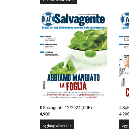
Il Salvagente 12/2024 (PDF)
Il Sa
4,90
€
4,90
Aggiungi al carrello
Aggi