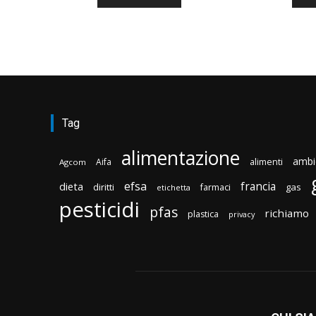
Tag
alimentazione
ambi
Aifa
alimenti
Agcom
efsa
francia
dieta
diritti
gas
farmaci
etichetta
pesticidi
pfas
richiamo
plastica
privacy