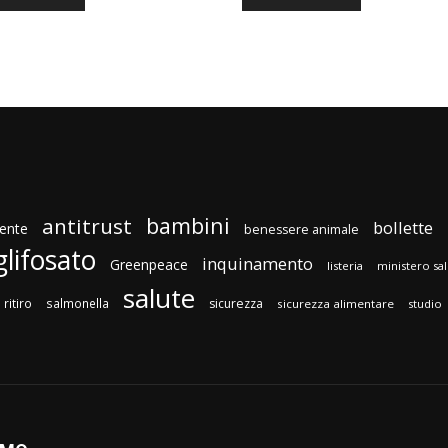
bambini
antitrust
bollette
ente
benessere animale
glifosato
inquinamento
Greenpeace
listeria
ministero sa
salute
ritiro
salmonella
sicurezza
sicurezza alimentare
studio