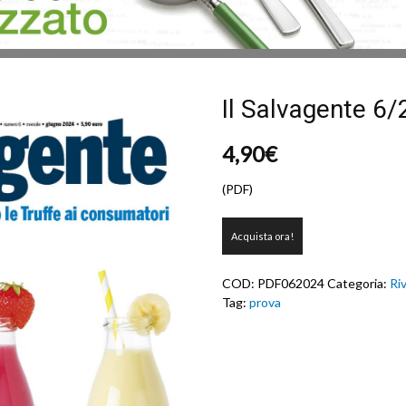
Il Salvagente 6
4,90
€
(PDF)
Il
Acquista ora!
Salvagente
6/2024
(PDF)
COD:
PDF062024
Categoria:
Ri
quantità
Tag:
prova