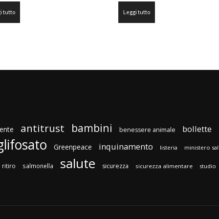
i tutto
Leggi tutto
bambini
antitrust
bollette
ente
benessere animale
glifosato
inquinamento
Greenpeace
listeria
ministero sa
salute
ritiro
salmonella
sicurezza
sicurezza alimentare
studio