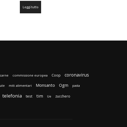
Leggi tutto
coronavirus
Coop
carne
commissione europea
Monsanto
Ogm
lute
miti alimentari
pasta
telefonia
tim
test
zucchero
Ue