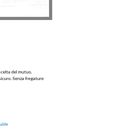
a scelta del mutuo,
 sicuro. Senza fregature
uide