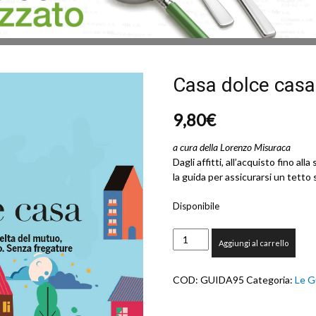
Casa dolce casa
9,80
€
a cura della Lorenzo Misuraca
Dagli affitti, all’acquisto fino all
la guida per assicurarsi un tetto
Disponibile
Casa
Aggiungi al carrello
dolce
casa
quantità
COD:
GUIDA95
Categoria:
Le G