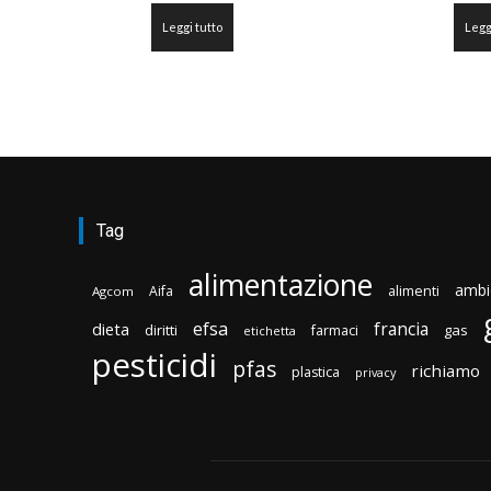
Leggi tutto
Legg
Tag
alimentazione
ambi
Aifa
alimenti
Agcom
efsa
francia
dieta
diritti
gas
farmaci
etichetta
pesticidi
pfas
richiamo
plastica
privacy