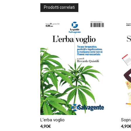
Prodotti correlati
L’erba voglio
Sopra
4,90
€
4,90