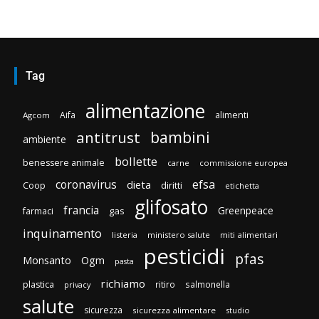
Tag
alimentazione
Aifa
alimenti
Agcom
bambini
antitrust
ambiente
bollette
benessere animale
carne
commissione europea
efsa
coronavirus
dieta
diritti
Coop
etichetta
glifosato
francia
Greenpeace
gas
farmaci
inquinamento
listeria
ministero salute
miti alimentari
pesticidi
pfas
Monsanto
Ogm
pasta
richiamo
plastica
ritiro
salmonella
privacy
salute
sicurezza
sicurezza alimentare
studio