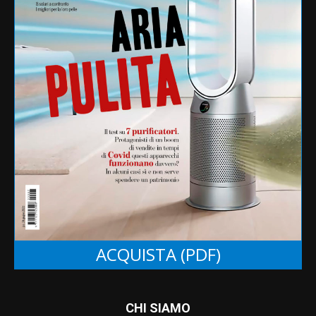
inquinamento
listeria
ministero salute
miti alimentari
pesticidi
pfas
Monsanto
Ogm
pasta
richiamo
plastica
ritiro
salmonella
privacy
salute
sicurezza
sicurezza alimentare
studio
telefonia
tim
test
zucchero
Ue
ACQUISTA (PDF)
CHI SIAMO