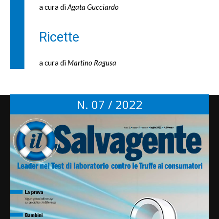
a cura di
Agata Gucciardo
Ricette
a cura di
Martino Ragusa
N. 07 / 2022
Tag
alimentazione
Aifa
alimenti
Agcom
bambini
antitrust
ambiente
bollette
benessere animale
carne
commissione europea
efsa
coronavirus
dieta
diritti
Coop
etichetta
glifosato
francia
Greenpeace
gas
farmaci