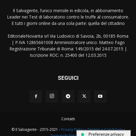
Il Salvagente, l’unico mensile in edicola, in abbonamento
Leader nei Test di laboratorio contro le truffe al consumatore.
E tutti i giorni online da una sola parte: quella del cittadino
EditorialeNovanta srl Via Ludovico di Savoia, 2b, 00185 Roma
| P.IVA 12865661008 Amministratore unico: Matteo Fago
Registrazione Tribunale di Roma: 149/2015 del 24.07.2015 |
Iscrizione ROC: n. 25400 del 12.03.2015
SEGUICI
Contatti
© Il Salvagente - 2015-2021 -
Privacy Policy
-
Termini e Condizioni
-
Domande Frequenti