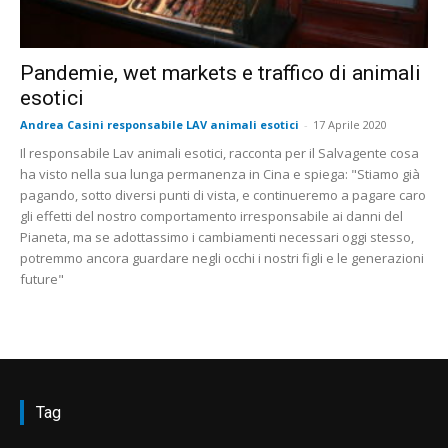
Pandemie, wet markets e traffico di animali
esotici
Andrea Casini responsabile LAV animali esotici
-
17 Aprile 2020
Il responsabile Lav animali esotici, racconta per il Salvagente cosa
ha visto nella sua lunga permanenza in Cina e spiega: "Stiamo già
pagando, sotto diversi punti di vista, e continueremo a pagare caro
gli effetti del nostro comportamento irresponsabile ai danni del
Pianeta, ma se adottassimo i cambiamenti necessari oggi stesso,
potremmo ancora guardare negli occhi i nostri figli e le generazioni
future"
Tag