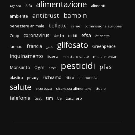
alimentazione
Aifa
alimenti
Agcom
bambini
antitrust
ambiente
bollette
benessere animale
carne
commissione europea
efsa
coronavirus
dieta
diritti
Coop
etichetta
glifosato
francia
Greenpeace
gas
farmaci
inquinamento
listeria
ministero salute
miti alimentari
pesticidi
pfas
Monsanto
Ogm
pasta
richiamo
plastica
ritiro
salmonella
privacy
salute
sicurezza
sicurezza alimentare
studio
telefonia
tim
test
zucchero
Ue