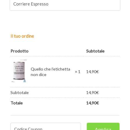
Corriere Espresso
Il tuo ordine
Prodotto
Subtotale
Quello che l’etichetta
14,90
€
× 1
non dice
Subtotale
14,90
€
Totale
14,90
€
Applica