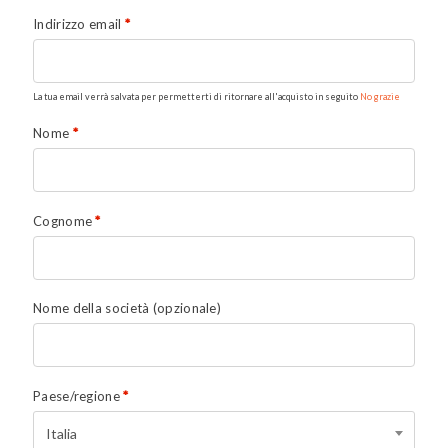
Indirizzo email
*
La tua email verrà salvata per permetterti di ritornare all'acquisto in seguito
No grazie
Nome
*
Cognome
*
Nome della società
(opzionale)
Paese/regione
*
Italia