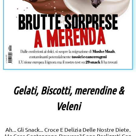
Gelati, Biscotti, merendine &
Veleni
Ah... Gli Snack... Croce E Delizia Delle Nostre Diete.
Ma Cosa Contengono Davvero? Sono Realizzati Con