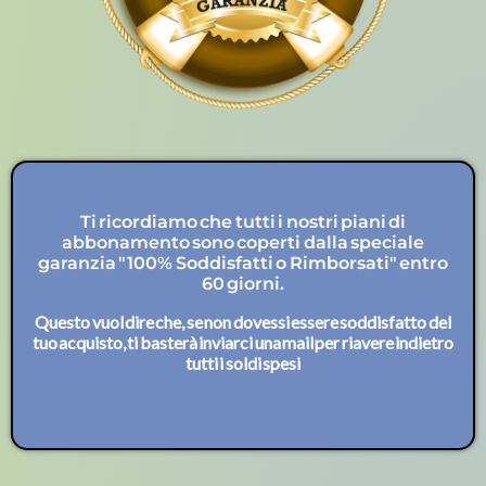
Ti ricordiamo che tutti i nostri piani di
abbonamento sono coperti dalla speciale
garanzia "100% Soddisfatti o Rimborsati" entro
60 giorni.
Questo vuol dire che, se non dovessi essere soddisfatto del
tuo acquisto, ti basterà inviarci una mail per riavere indietro
tutti i soldi spesi