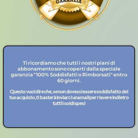
Ti ricordiamo che tutti i nostri piani di
abbonamento sono coperti dalla speciale
garanzia "100% Soddisfatti o Rimborsati" entro
60 giorni.
Questo vuol dire che, se non dovessi essere soddisfatto del
tuo acquisto, ti basterà inviarci una mail per riavere indietro
tutti i soldi spesi