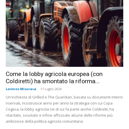
Come la lobby agricola europea (con
Coldiretti) ha smontato la riforma...
Lorenzo Misuraca
-
17 Luglio 2026
Un'inchiesta di Grilled e The Guardian, basata su documenti interni
riservati, ricostruisce anno per anno la strategia con cui Copa
Cogeca, la lobby agricola Ue di cui fa parte anche Coldiretti, ha
ritardato, svuotato e infine affossato alcune delle riforme più
ambiziose della politica agricola comunitaria