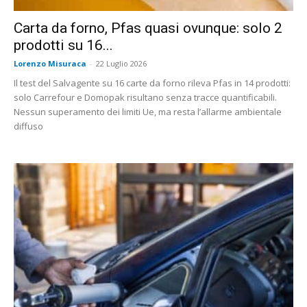
Carta da forno, Pfas quasi ovunque: solo 2
prodotti su 16...
Lorenzo Misuraca
-
22 Luglio 2026
Il test del Salvagente su 16 carte da forno rileva Pfas in 14 prodotti:
solo Carrefour e Domopak risultano senza tracce quantificabili.
Nessun superamento dei limiti Ue, ma resta l’allarme ambientale
diffuso