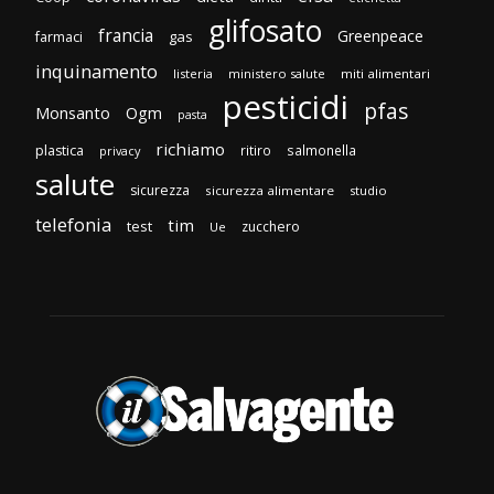
glifosato
francia
Greenpeace
gas
farmaci
inquinamento
listeria
ministero salute
miti alimentari
pesticidi
pfas
Monsanto
Ogm
pasta
richiamo
plastica
ritiro
salmonella
privacy
salute
sicurezza
sicurezza alimentare
studio
telefonia
tim
test
zucchero
Ue