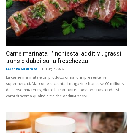
Carne marinata, l’inchiesta: additivi, grassi
trans e dubbi sulla freschezza
Lorenzo Misuraca
-
15 Luglio 2026
La carne marinata è un prodotto ormai onnipresente nei
supermercati. Ma, come racconta il magazine francese 60 millions
de consommateurs, dietro la marinatura possono nascondersi
carni di scarsa qualità oltre che additivi nocivi