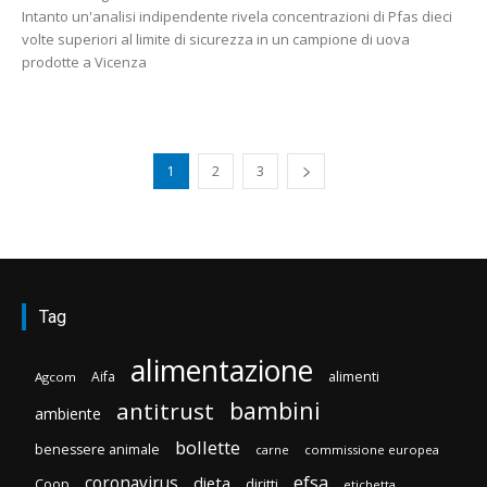
Intanto un'analisi indipendente rivela concentrazioni di Pfas dieci
volte superiori al limite di sicurezza in un campione di uova
prodotte a Vicenza
1
2
3
Tag
alimentazione
Aifa
alimenti
Agcom
bambini
antitrust
ambiente
bollette
benessere animale
carne
commissione europea
efsa
coronavirus
dieta
diritti
Coop
etichetta