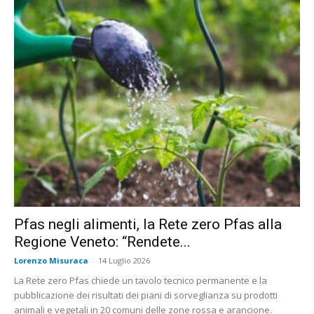
Pfas negli alimenti, la Rete zero Pfas alla
Regione Veneto: “Rendete...
Lorenzo Misuraca
-
14 Luglio 2026
La Rete zero Pfas chiede un tavolo tecnico permanente e la
pubblicazione dei risultati dei piani di sorveglianza su prodotti
animali e vegetali in 20 comuni delle zone rossa e arancione.