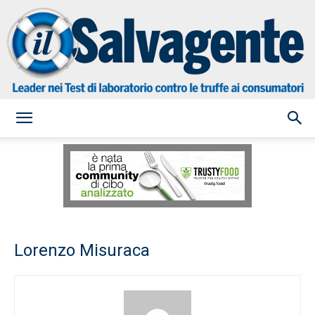
il
Salvagente
Lorenzo Misuraca