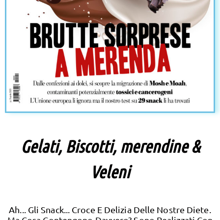
Gelati, Biscotti, merendine &
Veleni
Ah... Gli Snack... Croce E Delizia Delle Nostre Diete.
Ma Cosa Contengono Davvero? Sono Realizzati Con