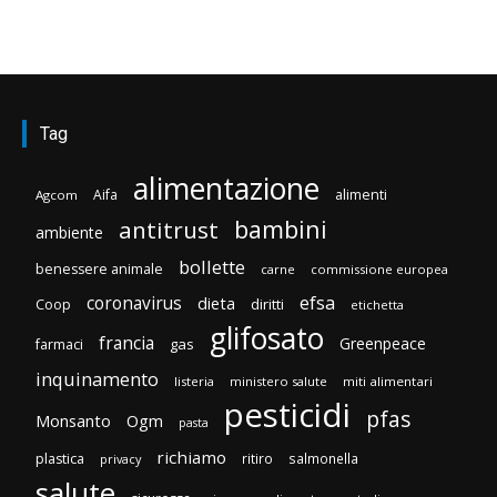
Tag
alimentazione
Aifa
alimenti
Agcom
bambini
antitrust
ambiente
bollette
benessere animale
carne
commissione europea
efsa
coronavirus
dieta
diritti
Coop
etichetta
glifosato
francia
Greenpeace
gas
farmaci
inquinamento
listeria
ministero salute
miti alimentari
pesticidi
pfas
Monsanto
Ogm
pasta
richiamo
plastica
ritiro
salmonella
privacy
salute