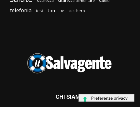
sicurezza
sicurezza alimentare
studio
telefonia
tim
test
zucchero
Ue
CHI SIAMO
Il Salvagente, l’unico mensile in edicola, in abbonamento
Leader nei Test di laboratorio contro le truffe al consumatore.
E tutti i giorni online da una sola parte: quella del cittadino
EditorialeNovanta srl Via Ludovico di Savoia, 2b, 00185 Roma